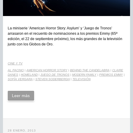
La miniserie ‘American Horror Story: Asylum’ y ‘Juego de Tronos’
arrasaron en el recuento de nominaciones a los premios Emmy (65ª
edición, el 22 de septiembre próximo), los más grandes de la televisión
junto con los Globos de Oro.
CINE Y TV
AL PACINO
|
AMERICAN HORROR STORY
|
BEHIND THE CANDELABRA
|
CLAIRE
DANES
|
HOMELAND
|
JUEGO DE TRONOS
|
MODERN FAMILY
|
PREMIOS EMMY
|
SOFÍA VERGARA
|
STEVEN SODERBERGH
|
TELEVISIÓN
Leer más
28 ENERO, 2013