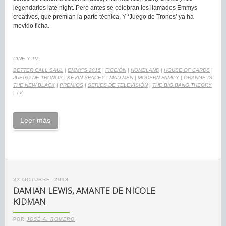
legendarios late night. Pero antes se celebran los llamados Emmys
creativos, que premian la parte técnica. Y ‘Juego de Tronos’ ya ha
movido ficha.
CINE Y TV
BETTER CALL SAUL
|
EMMY'S 2015
|
FICCIÓN
|
HOMELAND
|
HOUSE OF CARDS
|
JUEGO DE TRONOS
|
KEVIN SPACEY
|
MAD MEN
|
MODERN FAMILY
|
ORANGE IS
THE NEW BLACK
|
PREMIOS
|
SERIES DE TELEVISIÓN
|
THE BIG BANG THEORY
|
TV
Leer más
23 OCTUBRE, 2013
DAMIAN LEWIS, AMANTE DE NICOLE
KIDMAN
POR
JOSÉ A. ROMERO