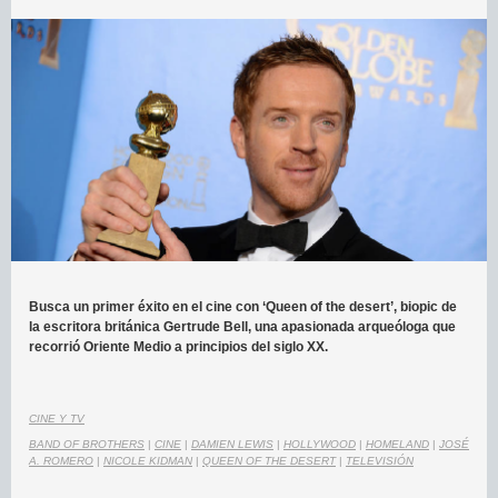
Busca un primer éxito en el cine con ‘Queen of the desert’, biopic de
la escritora británica Gertrude Bell, una apasionada arqueóloga que
recorrió Oriente Medio a principios del siglo XX.
CINE Y TV
BAND OF BROTHERS
|
CINE
|
DAMIEN LEWIS
|
HOLLYWOOD
|
HOMELAND
|
JOSÉ
A. ROMERO
|
NICOLE KIDMAN
|
QUEEN OF THE DESERT
|
TELEVISIÓN