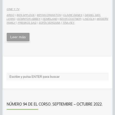
CINE Y TV
ARGO
|
BEN AFFLECK
|
BRYAN CRANSTON
|
CLAIRE DANES
|
DANIEL DAY-
LEWIS
|
DOWNTON ABBEY
|
HOMELAND
|
KEVIN COSTNER
|
LINCOLN
|
MODERN
FAMILY
|
PREMIOS SAG
|
SOFÍA VERGARA
|
TINA FEY
Leer más
NÚMERO 94 DE EL CORSO. SEPTIEMBRE – OCTUBRE 2022.