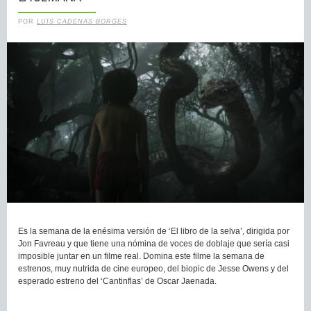
POR
LUIS CADENAS BORGES
Es la semana de la enésima versión de ‘El libro de la selva’, dirigida por
Jon Favreau y que tiene una nómina de voces de doblaje que sería casi
imposible juntar en un filme real. Domina este filme la semana de
estrenos, muy nutrida de cine europeo, del biopic de Jesse Owens y del
esperado estreno del ‘Cantinflas’ de Oscar Jaenada.