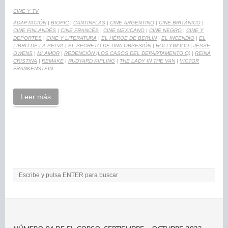
CINE Y TV
ADAPTACIÓN
|
BIOPIC
|
CANTINFLAS
|
CINE ARGENTINO
|
CINE BRITÁNICO
|
CINE FINLANDÉS
|
CINE FRANCÉS
|
CINE MEXICANO
|
CINE NEGRO
|
CINE Y
DEPORTES
|
CINE Y LITERATURA
|
EL HÉROE DE BERLÍN
|
EL INCENDIO
|
EL
LIBRO DE LA SELVA
|
EL SECRETO DE UNA OBSESIÓN
|
HOLLYWOOD
|
JESSE
OWENS
|
MI AMOR
|
REDENCIÓN (LOS CASOS DEL DEPARTAMENTO Q)
|
REINA
CRISTINA
|
REMAKE
|
RUDYARD KIPLING
|
THE LADY IN THE VAN
|
VICTOR
FRANKENSTEIN
Leer más