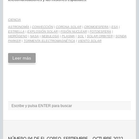
CIENCIA
ASTRONOMÍA
|
CONVECCIÓN
|
CORONA SOLAR
|
CROMOESFERA
|
ESA
|
ESTRELLA
|
EXPLOSIÓN SOLAR
|
FISIÓN NUCLEAR
|
FOTOESFERA
|
HIDRÓGENO
|
NASA
|
NEBULOSA
|
PLASMA
|
SOL
|
SOLAR ORBITER
|
SONDA
PARKER
|
TORMENTA ELECTROMAGNÉTICA
|
VIENTO SOLAR
Leer más
NÚMERO 94 DE EL CORSO. SEPTIEMBRE – OCTUBRE 2022.