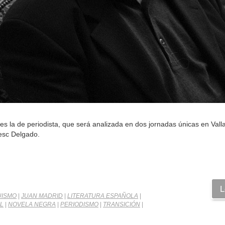
 la de periodista, que será analizada en dos jornadas únicas en Valla
cesc Delgado.
L
UISMO
|
JUAN MADRID
|
LITERATURA ESPAÑOLA
|
L
|
NOVELA NEGRA
|
PERIODISMO
|
TRANSICIÓN
|