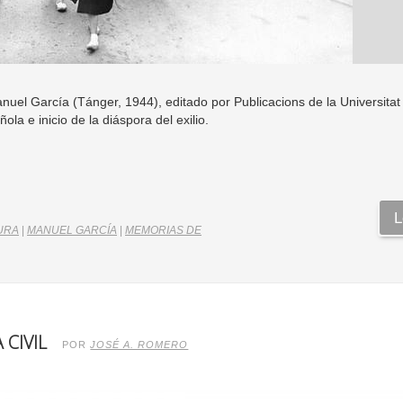
Manuel García (Tánger, 1944), editado por Publicacions de la Universitat
añola e inicio de la diáspora del exilio.
L
URA
|
MANUEL GARCÍA
|
MEMORIAS DE
 CIVIL
POR
JOSÉ A. ROMERO