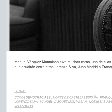
Manuel Vázquez Montalbán tuvo muchas caras, una de ellas es
que acudirán entre otros Lorenzo Silva, Juan Madrid o Fran
LETRAS
CCOO
|
DEMOCRACIA
|
EL NORTE DE CASTILLA
|
ESPAÑA
|
FRANQ
LORENZO SILVA
|
MANUEL VÁZQUEZ MONTALBÁN
|
NOEMI SABUGA
VALLADOLID