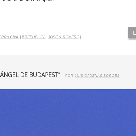
L
RRA CIVIL
|
II REPÚBLICA
|
JOSÉ A. ROMERO
|
“ÁNGEL DE BUDAPEST”
POR
LUIS CADENAS BORGES