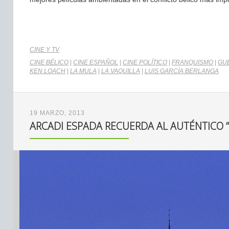
CINE Y TV
CINE BÉLICO
|
CINE ESPAÑOL
|
CINE POLÍTICO
|
FRANQUISMO
|
GUE
KEN LOACH
|
LA MULA
|
LA VAQUILLA
|
LUIS GARCÍA BERLANGA
19 MARZO, 2013
ARCADI ESPADA RECUERDA AL AUTÉNTICO 