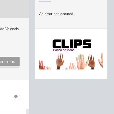
An error has occured.
 de València
eer más
1