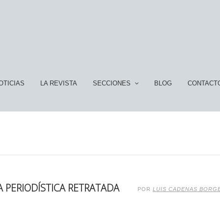
OTICIAS
LA REVISTA
SECCIONES
BLOG
CONTACT
 PERIODÍSTICA RETRATADA
POR
LUIS CADENAS BORG