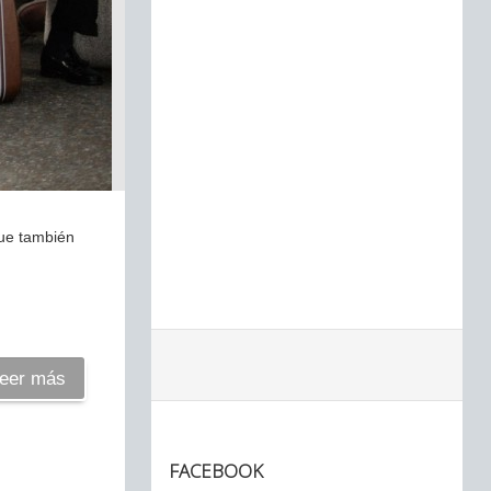
que también
eer más
FACEBOOK