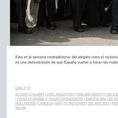
Esta es la semana contradictoria: del alegato cotra el racism
es una demostración de que España vuelve a hacer las male
CINE Y TV
ACCIÓN
|
CALVARY
|
CINE ARGENTINO
|
CINE BRITÁNICO
|
CINE ES
|
CRISIS ECONÓMICA
|
DAVID CRONENBERG
|
EMIGRACIÓN
|
EN T
HOLLYWOOD
|
LAWLESS
|
MAP TO THE STARS
|
OSCARS 2015
|
PER
SELMA