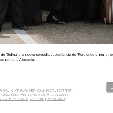
o de ‘Selma’ a la nueva comedia costumbrista de ‘Perdiendo el norte’, 
tas rumbo a Alemania.
L
PAÑOL
|
CINE IRLANDÉS
|
CINE SOCIAL
|
COMEDIA
ERCERA PERSONA
|
ESTRENOS DE LA SEMANA
|
DIENDO EL NORTE
|
RACISMO
|
REFUGIADO
|