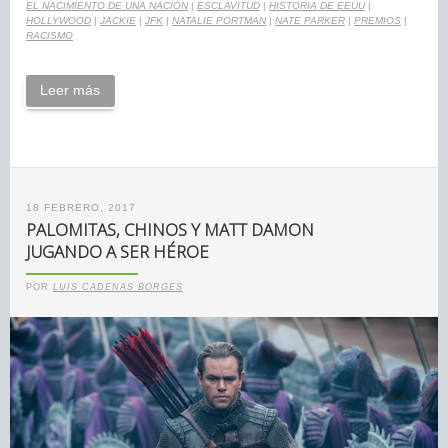
EL NACIMIENTO DE UNA NACIÓN
|
ESCLAVITUD
|
HISTORIA DE EEUU
|
HOLLYWOOD
|
JACKIE
|
JFK
|
NATALIE PORTMAN
|
NATE PARKER
|
PREMIOS
|
RACISMO
Leer más
18 FEBRERO, 2017
PALOMITAS, CHINOS Y MATT DAMON
JUGANDO A SER HÉROE
POR
LUIS CADENAS BORGES