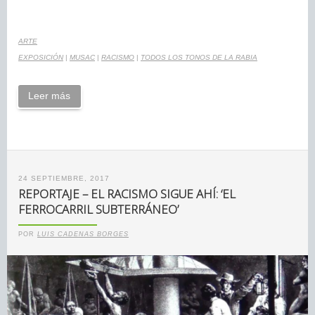
ARTE
EXPOSICIÓN
|
MUSAC
|
RACISMO
|
TODOS LOS TONOS DE LA RABIA
Leer más
24 SEPTIEMBRE, 2017
REPORTAJE – EL RACISMO SIGUE AHÍ: ‘EL
FERROCARRIL SUBTERRÁNEO’
POR
LUIS CADENAS BORGES