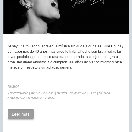
Si hay una mujer doliente en la música sin duda alguna es Billie Holiday;
de haber nacido 40 años más tarde le habría hecho sombra a todas las
divas posibles, pero le tocó una era dura donde las mujeres (negras)
eran una diana andante. Se cumplen 100 años de su nacimiento y bien
merece un respeto y un aplauso general.
MÚSICA
ANIVERSARIO
|
BILLIE HOLIDAY
|
BLUES
|
FEMINISMO
|
JAZZ
|
MÚSICA
AMERICANA
|
RACISMO
|
SWING
Leer más