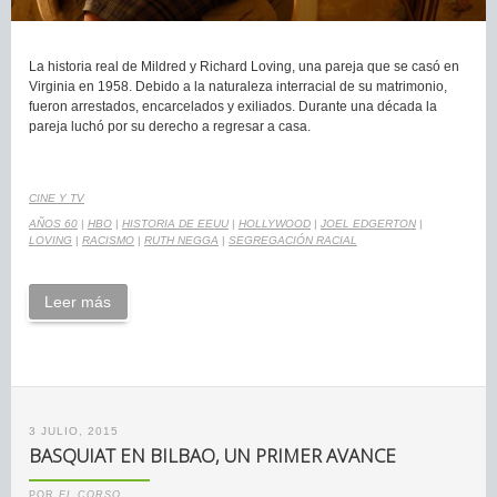
La historia real de Mildred y Richard Loving, una pareja que se casó en
Virginia en 1958. Debido a la naturaleza interracial de su matrimonio,
fueron arrestados, encarcelados y exiliados. Durante una década la
pareja luchó por su derecho a regresar a casa.
CINE Y TV
AÑOS 60
|
HBO
|
HISTORIA DE EEUU
|
HOLLYWOOD
|
JOEL EDGERTON
|
LOVING
|
RACISMO
|
RUTH NEGGA
|
SEGREGACIÓN RACIAL
Leer más
3 JULIO, 2015
BASQUIAT EN BILBAO, UN PRIMER AVANCE
POR
EL CORSO