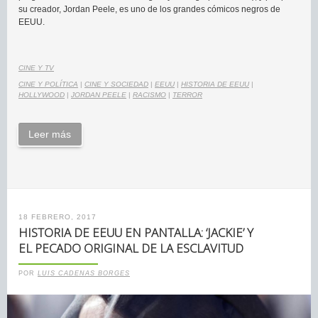
su creador, Jordan Peele, es uno de los grandes cómicos negros de
EEUU.
CINE Y TV
CINE Y POLÍTICA
|
CINE Y SOCIEDAD
|
EEUU
|
HISTORIA DE EEUU
|
HOLLYWOOD
|
JORDAN PEELE
|
RACISMO
|
TERROR
Leer más
18 FEBRERO, 2017
HISTORIA DE EEUU EN PANTALLA: ‘JACKIE’ Y
EL PECADO ORIGINAL DE LA ESCLAVITUD
POR
LUIS CADENAS BORGES