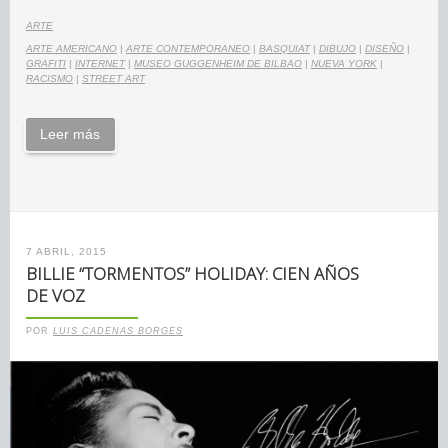
ARTE
ARTE AMERICANO
|
ARTE CONTEMPORANEO
|
BASQUIAT
|
DIBUJO
|
DISEÑO
|
GRAFITI
|
INTERNET
|
MUSEO GUGGENHEIM DE BILBAO
|
NUEVA YORK
|
RACISMO
|
STREET ART
Leer más
7 ABRIL, 2015
BILLIE “TORMENTOS” HOLIDAY: CIEN AÑOS
DE VOZ
POR
LUIS CADENAS BORGES