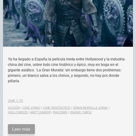
Ya ha llegado a España la película mixta entre Hollywood y la industria
china del cine, sobre todo cine histórico y épico, muy en boga en el
gigante asiático. ‘La Gran Muralla’ sin embargo tiene dos problemas:
primero, un blanco salva a los chinos, y segundo, no hay por donde
pillarla.
CINE Y TV
ACCIÓN
|
CINE CHINO
|
CINE FANTÁSTICO
|
GRAN MURALLA CHINA
|
HOLLYWOOD
|
MATT DAMON
|
RACISMO
|
ZHANG YIMOU
Leer más