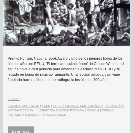
Premio Pulitzer, National Book Award y uno de los mejores libros de los
últimos años en EEUU, ‘El ferrocarril subterráneo’ de Colson Whitehead
es una novela casi perfecta para entender la esclavitud en EEUU y su
legado en forma de racismo rampante. Una lección amarga y un viaje
fabulado hacia la libertad que radiografía los últimos 200 años.
LETRAS
COLSON WHITEHEAD
|
EEUU
|
EL FERROCARRIL SUBTERRÁNEO
|
LITERATURA
AFROAMERICANA
|
LITERATURA NORTEAMERICANA
|
NOVELA
|
PREMIO
PULITZER
|
RACISMO
|
RANDOM HOUSE
Leer más