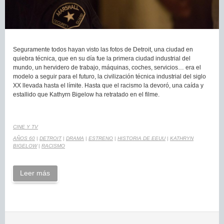
Seguramente todos hayan visto las fotos de Detroit, una ciudad en
quiebra técnica, que en su día fue la primera ciudad industrial del
mundo, un hervidero de trabajo, máquinas, coches, servicios… era el
modelo a seguir para el futuro, la civilización técnica industrial del siglo
XX llevada hasta el límite. Hasta que el racismo la devoró, una caída y
estallido que Kathyrn Bigelow ha retratado en el filme.
CINE Y TV
AÑOS 60
|
DETROIT
|
DRAMA
|
ESTRENO
|
HISTORIA DE EEUU
|
KATHRYN
BIGELOW
|
RACISMO
Leer más