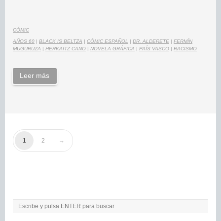
CÓMIC
AÑOS 60
|
BLACK IS BELTZA
|
CÓMIC ESPAÑOL
|
DR. ALDERETE
|
FERMÍN
MUGURUZA
|
HERKAITZ CANO
|
NOVELA GRÁFICA
|
PAÍS VASCO
|
RACISMO
Leer más
1
2