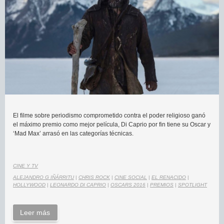
El filme sobre periodismo comprometido contra el poder religioso ganó
el máximo premio como mejor película, Di Caprio por fin tiene su Oscar y
‘Mad Max’ arrasó en las categorías técnicas.
CINE Y TV
ALEJANDRO G IÑÁRRITU
|
CHRIS ROCK
|
CINE SOCIAL
|
EL RENACIDO
|
HOLLYWOOD
|
LEONARDO DI CAPRIO
|
OSCARS 2016
|
PREMIOS
|
SPOTLIGHT
Leer más