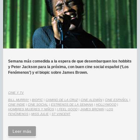
Semana más comedida a la espera de que desembarquen los hobbits
y Peter Jackson para la próxima, con buen cine social español (‘Los
Fenómenos’) y el biopic sobre James Brown.
CINE Y TV
BILL MURRAY
|
BIOPIC
|
CAMINO DE LA CRUZ
|
CINE ALEMÁN
|
CINE ESPAÑOL
|
CINE INDIE
|
CINE SOCIAL
|
ESTRENOS DE LA SEMANA
|
HOLLYWOOD
|
HOMBRES MUJERES Y NIÑOS
|
I FEEL GOOD
|
JAMES BROWN
|
LOS
FENÓMENOS
|
MISS JULIE
|
ST VINCENT
Leer más