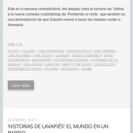
Esta es la semana contradictoria: del alegato cotra el racismo de ‘Selma’
a la nueva comedia costumbrista de ‘Perdiendo el norte’, que también es
una demostración de que España vuelve a hacer las maletas rumbo a
Alemania.
CINE Y TV
ACCIÓN
|
CALVARY
|
CINE ARGENTINO
|
CINE BRITÁNICO
|
CINE ESPAÑOL
|
CINE IRLANDÉS
|
CINE SOCIAL
|
COMEDIA
|
CRISIS ECONÓMICA
|
DAVID
CRONENBERG
|
EMIGRACIÓN
|
EN TERCERA PERSONA
|
ESTRENOS DE LA
SEMANA
|
HOLLYWOOD
|
LAWLESS
|
MAP TO THE STARS
|
OSCARS 2015
|
PERDIENDO EL NORTE
|
RACISMO
|
REFUGIADO
|
SELMA
Leer más
13 ENERO, 2015
‘HISTORIAS DE LAVAPIÉS’: EL MUNDO EN UN
BARRIO