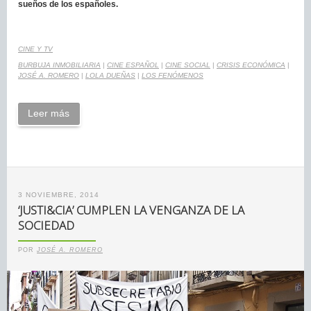
sueños de los españoles.
CINE Y TV
BURBUJA INMOBILIARIA
|
CINE ESPAÑOL
|
CINE SOCIAL
|
CRISIS ECONÓMICA
|
JOSÉ A. ROMERO
|
LOLA DUEÑAS
|
LOS FENÓMENOS
Leer más
3 NOVIEMBRE, 2014
‘JUSTI&CIA’ CUMPLEN LA VENGANZA DE LA
SOCIEDAD
POR
JOSÉ A. ROMERO