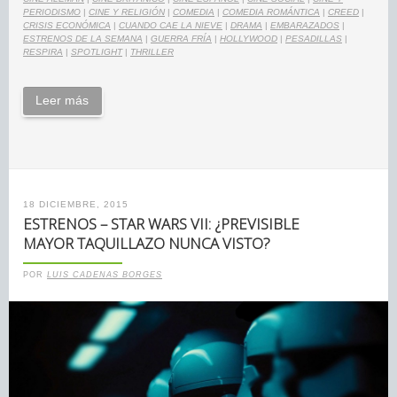
PERIODISMO
|
CINE Y RELIGIÓN
|
COMEDIA
|
COMEDIA ROMÁNTICA
|
CREED
|
CRISIS ECONÓMICA
|
CUANDO CAE LA NIEVE
|
DRAMA
|
EMBARAZADOS
|
ESTRENOS DE LA SEMANA
|
GUERRA FRÍA
|
HOLLYWOOD
|
PESADILLAS
|
RESPIRA
|
SPOTLIGHT
|
THRILLER
Leer más
18 DICIEMBRE, 2015
ESTRENOS – STAR WARS VII: ¿PREVISIBLE
MAYOR TAQUILLAZO NUNCA VISTO?
POR
LUIS CADENAS BORGES