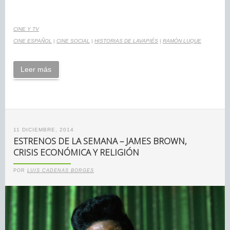
CINE Y TV
CINE ESPAÑOL
|
CINE SOCIAL
|
HISTORIAS DE LAVAPIÉS
|
RAMÓN LUQUE
Leer más
11 DICIEMBRE, 2014
ESTRENOS DE LA SEMANA – JAMES BROWN,
CRISIS ECONÓMICA Y RELIGIÓN
POR
LUIS CADENAS BORGES