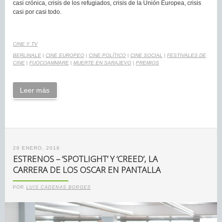
casi crónica, crisis de los refugiados, crisis de la Unión Europea, crisis
casi por casi todo.
CINE Y TV
BERLINALE
|
CINE EUROPEO
|
CINE POLÍTICO
|
CINE SOCIAL
|
FESTIVALES DE
CINE
|
FUOCOAMMARE
|
MUERTE EN SARAJEVO
|
PREMIOS
Leer más
29 ENERO, 2016
ESTRENOS – ‘SPOTLIGHT’ Y ‘CREED’, LA
CARRERA DE LOS OSCAR EN PANTALLA
POR
LUIS CADENAS BORGES