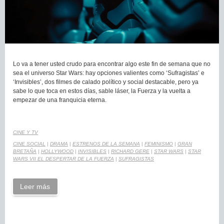
Lo va a tener usted crudo para encontrar algo este fin de semana que no
sea el universo Star Wars: hay opciones valientes como ‘Sufragistas’ e
‘Invisibles’, dos filmes de calado político y social destacable, pero ya
sabe lo que toca en estos días, sable láser, la Fuerza y la vuelta a
empezar de una franquicia eterna.
CINE Y TV
CINE SOCIAL
|
DRAMA
|
ESTRENOS DE LA SEMANA
|
FEMINISMO
|
GRAN
BRETAÑA
|
HOLLYWOOD
|
INVISIBLES
|
RICHARD GERE
|
STAR WARS
|
STAR
WARS VII EL DESPERTAR DE LA FUERZA
|
SUFRAGISTAS
Leer más