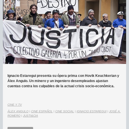
Ignacio Estaregui presenta su ópera prima con Hovik Keuchkerian y
Álex Angulo. Un minero y un ingeniero desempleados ajustan
cuentas contra los culpables de la actual crisis socio-económica.
CINE Y TV
ÁLEX ANGULO
|
CINE ESPAÑOL
|
CINE SOCIAL
|
IGNACIO ESTAREGUI
|
JOSÉ A.
ROMERO
|
JUSTI&CIA