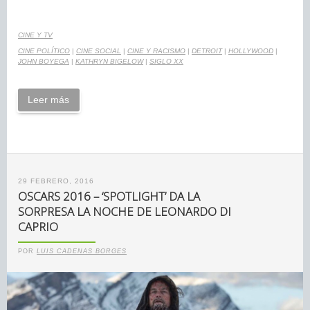
CINE Y TV
CINE POLÍTICO
|
CINE SOCIAL
|
CINE Y RACISMO
|
DETROIT
|
HOLLYWOOD
|
JOHN BOYEGA
|
KATHRYN BIGELOW
|
SIGLO XX
Leer más
29 FEBRERO, 2016
OSCARS 2016 – ‘SPOTLIGHT’ DA LA
SORPRESA LA NOCHE DE LEONARDO DI
CAPRIO
POR
LUIS CADENAS BORGES