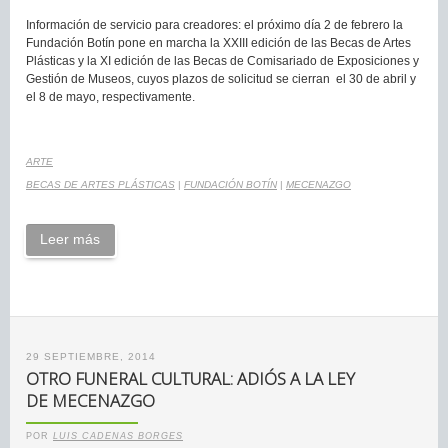
Información de servicio para creadores: el próximo día 2 de febrero la
Fundación Botín pone en marcha la XXIII edición de las Becas de Artes
Plásticas y la XI edición de las Becas de Comisariado de Exposiciones y
Gestión de Museos, cuyos plazos de solicitud se cierran el 30 de abril y
el 8 de mayo, respectivamente.
ARTE
BECAS DE ARTES PLÁSTICAS
|
FUNDACIÓN BOTÍN
|
MECENAZGO
Leer más
29 SEPTIEMBRE, 2014
OTRO FUNERAL CULTURAL: ADIÓS A LA LEY
DE MECENAZGO
POR
LUIS CADENAS BORGES