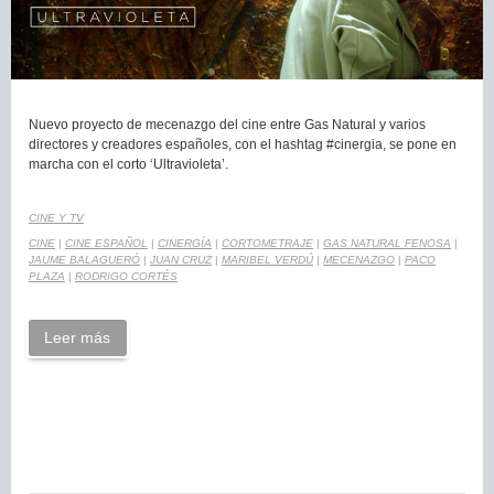
Nuevo proyecto de mecenazgo del cine entre Gas Natural y varios
directores y creadores españoles, con el hashtag #cinergia, se pone en
marcha con el corto ‘Ultravioleta’.
CINE Y TV
CINE
|
CINE ESPAÑOL
|
CINERGÍA
|
CORTOMETRAJE
|
GAS NATURAL FENOSA
|
JAUME BALAGUERÓ
|
JUAN CRUZ
|
MARIBEL VERDÚ
|
MECENAZGO
|
PACO
PLAZA
|
RODRIGO CORTÉS
Leer más