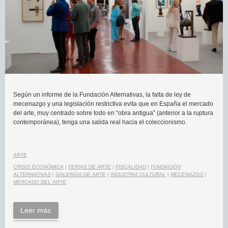
Según un informe de la Fundación Alternativas, la falta de ley de
mecenazgo y una legislación restrictiva evita que en España el mercado
del arte, muy centrado sobre todo en “obra antigua” (anterior a la ruptura
contemporánea), tenga una salida real hacia el coleccionismo.
ARTE
CRISIS ECONÓMICA
|
FERIAS DE ARTE
|
FISCALIDAD
|
FUNDACIÓN
ALTERNATIVAS
|
GALERÍAS DE ARTE
|
INDUSTRIA CULTURAL
|
MECENAZGO
|
MERCADO DEL ARTE
Leer más