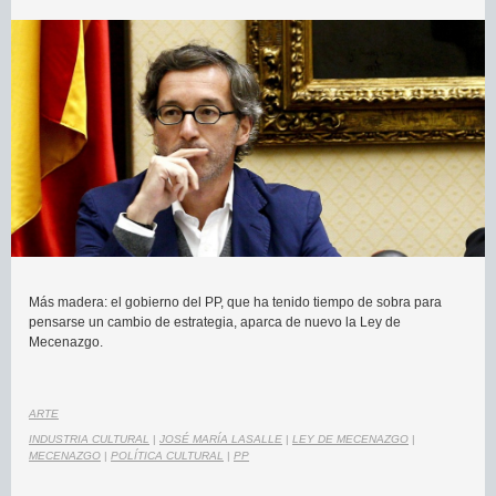
Más madera: el gobierno del PP, que ha tenido tiempo de sobra para
pensarse un cambio de estrategia, aparca de nuevo la Ley de
Mecenazgo.
ARTE
INDUSTRIA CULTURAL
|
JOSÉ MARÍA LASALLE
|
LEY DE MECENAZGO
|
MECENAZGO
|
POLÍTICA CULTURAL
|
PP