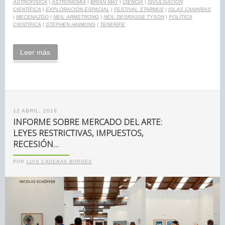
ASTROFÍSICA
|
ASTRONOMÍA
|
BRIAN MAY
|
CIENCIA
|
DIVULGACIÓN
CIENTÍFICA
|
EXPLORACIÓN ESPACIAL
|
FESTIVAL STARMUS
|
ISLAS CANARIAS
|
MECENAZGO
|
NEIL ARMSTRONG
|
NEIL DEGRASSE TYSON
|
POLÍTICA
CIENTÍFICA
|
STEPHEN HAWKING
|
TENERIFE
Leer más
12 ABRIL, 2016
INFORME SOBRE MERCADO DEL ARTE:
LEYES RESTRICTIVAS, IMPUESTOS,
RECESIÓN…
POR
LUIS CADENAS BORGES