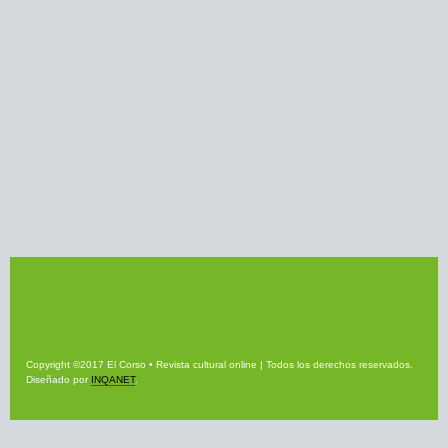
Copyright ©2017 El Corso • Revista cultural online | Todos los derechos reservados.
Diseñado por
INQANET
.