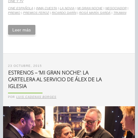
CINE Y TV
CINE ESPAÑOLA
|
INMA CUESTA
|
LA NOVIA
|
MI GRAN NOCHE
|
NEGOCIADOR
|
PREMIO
|
PREMIOS FEROZ
|
RICARDO DARÍN
|
ROSÁ MARÍA SARDÁ
|
TRUMAN
Leer más
23 OCTUBRE, 2015
ESTRENOS – ‘MI GRAN NOCHE’: LA
CARTELERA AL SERVICIO DE ÁLEX DE LA
IGLESIA
POR
LUIS CADENAS BORGES