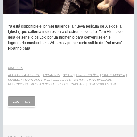
Ya está disponible el primer trailer de la nueva película de Álex de la
Iglesia, que calienta motores para el estreno este año. Tom Hiddleston
deja de ser el dios Loki por un momento para convertirse en el
legendario músico Hank Williams y primer corto salido de ‘Del revés’:
Pixar no para.
CINE Y TV
ÁLEX DE LA IGLESIA
|
ANIMACIÓN
|
BIOPIC
|
CINE ESPAÑOL
|
CINE Y MÚSICA
|
COMEDIA
|
CORTOMETRAJE
|
DEL REVÉS
|
DRAMA
|
HANK WILLIAMS
|
HOLLYWOOD
|
MI GRAN NOCHE
|
PIXAR
|
RAPHAEL
|
TOM HIDDLESTON
Leer más