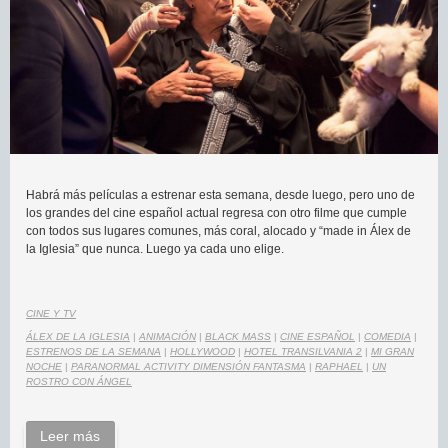
Habrá más películas a estrenar esta semana, desde luego, pero uno de
los grandes del cine español actual regresa con otro filme que cumple
con todos sus lugares comunes, más coral, alocado y “made in Álex de
la Iglesia” que nunca. Luego ya cada uno elige.
CINE Y TV
ÁLEX DE LA IGLESIA
|
ANIMACIÓN
|
BLACK MASS
|
CINE ESPAÑOL
|
COMEDIA
|
ESTRENOS DE LA SEMANA
|
HOLLYWOOD
|
HOTEL TRANSILVANIA 2
|
MI GRAN
NOCHE
|
PARANORMAL ACTIVITY DIMENSIÓN FANTASMA
|
RAPHAEL
|
UN
ROSTRO CON ÁNGEL
Leer más