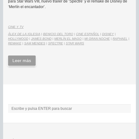
para Star Wars VIII, nuevo trailer de ‘Spectre’ y el remake de Disney de
‘Merlín el encantador’.
CINE Y TV
ÁLEX DE LA IGLESIA
|
BENICIO DEL TORO
|
CINE ESPAÑOL
|
DISNEY
|
HOLLYWOOD
|
JAMES BOND
|
MERLÍN EL MAGO
|
MI GRAN NOCHE
|
RAPHAEL
|
REMAKE
|
SAM MENDES
|
SPECTRE
|
STAR WARS
Leer más