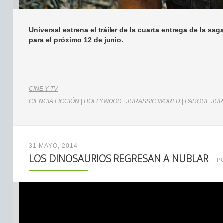
Universal estrena el tráiler de la cuarta entrega de la sa
para el próximo 12 de junio.
CINE Y TV
CIENCIA FICCIÓN
|
HOLLYWOOD
|
JURASSIC WORLD
|
PARQUE JUR
31 MAYO, 2014
LOS DINOSAURIOS REGRESAN A NUBLAR
P