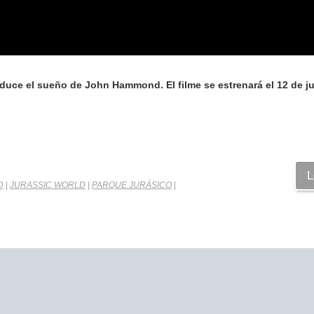
produce el sueño de John Hammond. El filme se estrenará el 12 de j
L
D
|
JURASSIC WORLD
|
PARQUE JURÁSICO
|