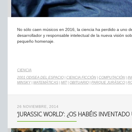
No sólo caen músicos en 2016, la ciencia ha perdido a uno d
desarrollador y responsable intelectual de la nueva visión sob
pequeño homenaje.
CIENCIA
2001 ODISEA DEL ESPACIO
|
CIENCIA FICCIÓN
|
COMPUTACIÓN
|
IN
MINSKY
|
MATEMÁTICAS
|
MIT
|
OBITUARIO
|
PARQUE JURÁSICO
|
R
26 NOVIEMBRE, 2014
‘JURASSIC WORLD’: ¿OS HABÉIS INVENTAD