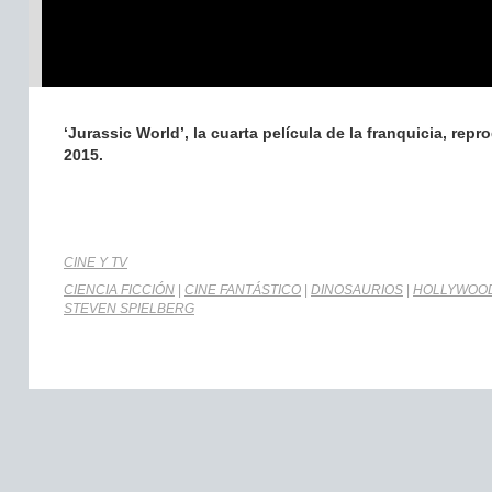
‘Jurassic World’, la cuarta película de la franquicia, re
2015.
CINE Y TV
CIENCIA FICCIÓN
|
CINE FANTÁSTICO
|
DINOSAURIOS
|
HOLLYWOO
STEVEN SPIELBERG