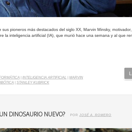
e sus pioneros más destacados del siglo XX, Marvin Minsky, motivador,
re la inteligencia artificial (IA), que murió hace una semana y al que r
L
FORMÁTICA
|
INTELIGENCIA ARTIFICIAL
|
MARVIN
OBÓTICA
|
STANLEY KUBRICK
O UN DINOSAURIO NUEVO?
POR
JOSÉ A. ROMERO