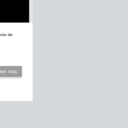
unio de
eer más