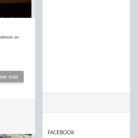
endimos un
eer más
FACEBOOK