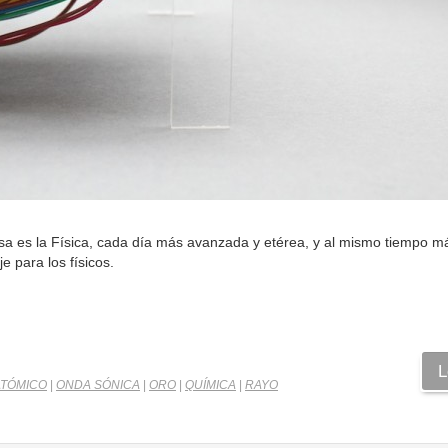
, ésa es la Física, cada día más avanzada y etérea, y al mismo tiempo
e para los físicos.
L
ATÓMICO
|
ONDA SÓNICA
|
ORO
|
QUÍMICA
|
RAYO