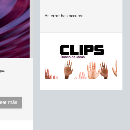
An error has occured.
gua.
eer más