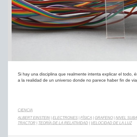
Si hay una disciplina que realmente intenta explicar el todo
a la realidad de un universo donde no parece haber fin de viaj
CIENCIA
ALBERT EINSTEIN
|
ELECTRONES
|
FÍSICA
|
GRAFENO
|
NIVEL SUB
TRACTOR
|
TEORÍA DE LA RELATIVIDAD
|
VELOCIDAD DE LA LUZ