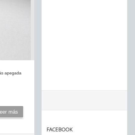
 más apegada
eer más
FACEBOOK