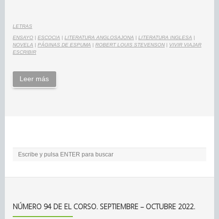
LETRAS
ENSAYO
|
ESCOCIA
|
LITERATURA ANGLOSAJONA
|
LITERATURA INGLESA
|
NOVELA
|
PÁGINAS DE ESPUMA
|
ROBERT LOUIS STEVENSON
|
VIVIR VIAJAR
ESCRIBIR
Leer más
NÚMERO 94 DE EL CORSO. SEPTIEMBRE – OCTUBRE 2022.