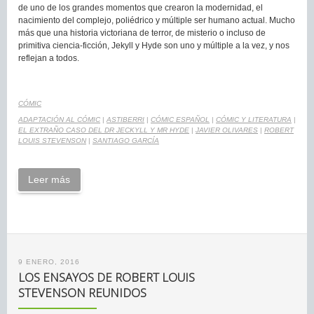
de uno de los grandes momentos que crearon la modernidad, el
nacimiento del complejo, poliédrico y múltiple ser humano actual. Mucho
más que una historia victoriana de terror, de misterio o incluso de
primitiva ciencia-ficción, Jekyll y Hyde son uno y múltiple a la vez, y nos
reflejan a todos.
CÓMIC
ADAPTACIÓN AL CÓMIC
|
ASTIBERRI
|
CÓMIC ESPAÑOL
|
CÓMIC Y LITERATURA
|
EL EXTRAÑO CASO DEL DR JECKYLL Y MR HYDE
|
JAVIER OLIVARES
|
ROBERT
LOUIS STEVENSON
|
SANTIAGO GARCÍA
Leer más
9 ENERO, 2016
LOS ENSAYOS DE ROBERT LOUIS
STEVENSON REUNIDOS