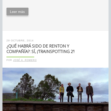
Leer más
29 OCTUBRE, 2014
¿QUÉ HABRÁ SIDO DE RENTON Y
COMPAÑÍA?: SÍ, ¡‘TRAINSPOTTING 2’!
POR
JOSÉ A. ROMERO