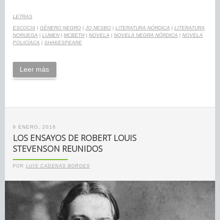
LETRAS
ESCOCIA
|
GÉNERO NEGRO
|
JO NESBO
|
LITERATURA NÓRDICA
|
LITERATURA
NORUEGA
|
LUMEN
|
MCBETH
|
NOVELA
|
NOVELA NEGRA NÓRDICA
|
NOVELA
POLICÍACA
|
SHAKESPEARE
Leer más
9 ENERO, 2016
LOS ENSAYOS DE ROBERT LOUIS
STEVENSON REUNIDOS
POR
LUIS CADENAS BORGES