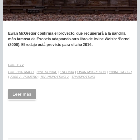
Ewan McGregor confirma el proyecto, que recuperará a la pandilla
más famosa de Escocia adaptando otro libro de Irvine Welsh: ‘Porno’
(2000). El rodaje está previsto para el año 2016.
CINE Y TV
CINE BRITÁNICO
|
CINE SOCIAL
|
ESCOCIA
|
EWAN MCGREGOR
|
IRVINE WELSH
|
JOSÉ A. ROMERO
|
TRAINSPOTTING 2
|
TRAISPOTTING
Leer más