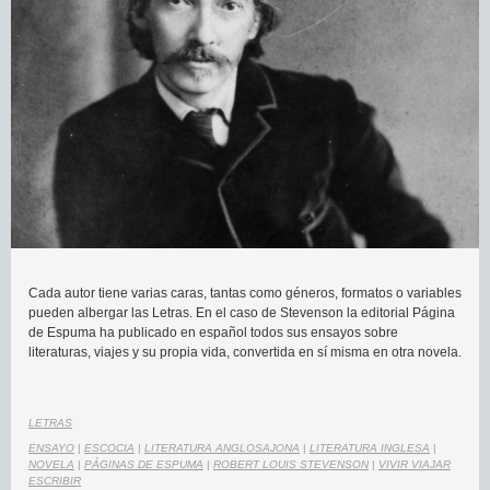
Cada autor tiene varias caras, tantas como géneros, formatos o variables
pueden albergar las Letras. En el caso de Stevenson la editorial Página
de Espuma ha publicado en español todos sus ensayos sobre
literaturas, viajes y su propia vida, convertida en sí misma en otra novela.
LETRAS
ENSAYO
|
ESCOCIA
|
LITERATURA ANGLOSAJONA
|
LITERATURA INGLESA
|
NOVELA
|
PÁGINAS DE ESPUMA
|
ROBERT LOUIS STEVENSON
|
VIVIR VIAJAR
ESCRIBIR