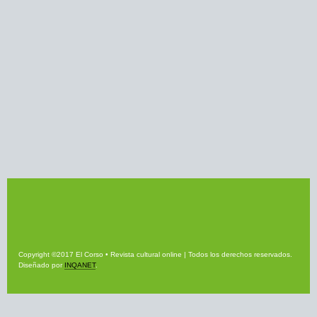
Copyright ©2017 El Corso • Revista cultural online | Todos los derechos reservados.
Diseñado por
INQANET
.