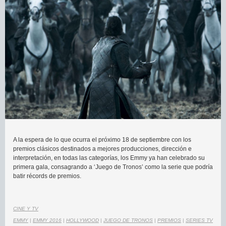
A la espera de lo que ocurra el próximo 18 de septiembre con los
premios clásicos destinados a mejores producciones, dirección e
interpretación, en todas las categorías, los Emmy ya han celebrado su
primera gala, consagrando a ‘Juego de Tronos’ como la serie que podría
batir récords de premios.
CINE Y TV
EMMY
|
EMMY 2016
|
HOLLYWOOD
|
JUEGO DE TRONOS
|
PREMIOS
|
SERIES TV