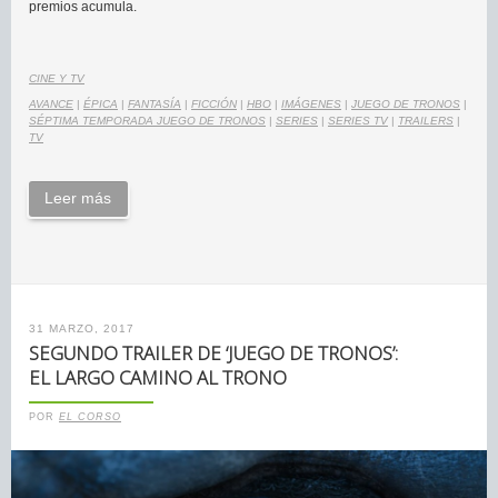
premios acumula.
CINE Y TV
AVANCE
|
ÉPICA
|
FANTASÍA
|
FICCIÓN
|
HBO
|
IMÁGENES
|
JUEGO DE TRONOS
|
SÉPTIMA TEMPORADA JUEGO DE TRONOS
|
SERIES
|
SERIES TV
|
TRAILERS
|
TV
Leer más
31 MARZO, 2017
SEGUNDO TRAILER DE ‘JUEGO DE TRONOS’:
EL LARGO CAMINO AL TRONO
POR
EL CORSO