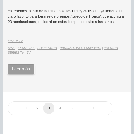
Ya tenemos la lista de nominados a los Emmy 2016, que ya tienen a un
claro favorito para forrarse de premios: ‘Juego de Tronos’, que acumula
23 nominaciones, el récord en estos tiempos de culto a las series.
CINE Y TV
CINE
|
EMMY 2016
|
HOLLYWOOD
|
NOMINACIONES EMMY 2016
|
PREMIOS
|
SERIES TV
|
TV
Leer más
1
2
3
4
5
…
8