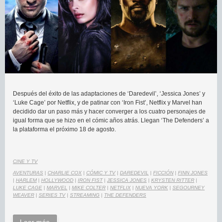
Después del éxito de las adaptaciones de ‘Daredevil’, ‘Jessica Jones’ y
‘Luke Cage’ por Netflix, y de patinar con ‘Iron Fist’, Netflix y Marvel han
decidido dar un paso más y hacer converger a los cuatro personajes de
igual forma que se hizo en el cómic años atrás. Llegan ‘The Defenders’ a
la plataforma el próximo 18 de agosto.
CINE Y TV
AVENTURAS
|
CHARLIE COX
|
CÓMIC Y TV
|
DAREDEVIL
|
FICCIÓN
|
FINN JONES
|
HARLEM
|
HOLLYWOOD
|
IRON FIST
|
JESSICA JONES
|
KRYSTEN RITTER
|
LUKE CAGE
|
MARVEL
|
MIKE COLTER
|
NETFLIX
|
NUEVA YORK
|
SEGOURNEY
WEAVER
|
SERIES TV
|
STREAMING
|
THE DEFENDERS