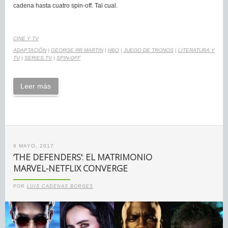
cadena hasta cuatro spin-off. Tal cual.
CINE Y TV
ADAPTACIÓN
|
GEORGE RR MARTIN
|
HBO
|
JUEGO DE TRONOS
|
LITERATURA Y
TV
|
SERIES TV
|
SPIN-OFF
Leer más
6 MAYO, 2017
‘THE DEFENDERS’: EL MATRIMONIO
MARVEL-NETFLIX CONVERGE
POR
LUIS CADENAS BORGES