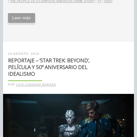
|
THE PEOPLE VS OJ SIMPSON AMERICAN CRIME STORY
|
TV
|
VEEP
Leer más
19 AGOSTO, 2016
REPORTAJE – ‘STAR TREK: BEYOND’,
PELÍCULA Y 50º ANIVERSARIO DEL
IDEALISMO
POR
LUIS CADENAS BORGES