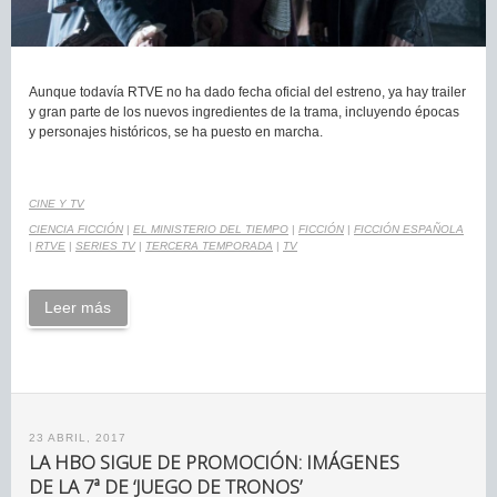
Aunque todavía RTVE no ha dado fecha oficial del estreno, ya hay trailer
y gran parte de los nuevos ingredientes de la trama, incluyendo épocas
y personajes históricos, se ha puesto en marcha.
CINE Y TV
CIENCIA FICCIÓN
|
EL MINISTERIO DEL TIEMPO
|
FICCIÓN
|
FICCIÓN ESPAÑOLA
|
RTVE
|
SERIES TV
|
TERCERA TEMPORADA
|
TV
Leer más
23 ABRIL, 2017
LA HBO SIGUE DE PROMOCIÓN: IMÁGENES
DE LA 7ª DE ‘JUEGO DE TRONOS’