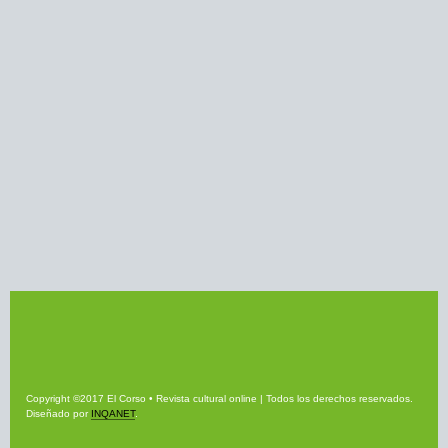
Copyright ©2017 El Corso • Revista cultural online | Todos los derechos reservados.
Diseñado por
INQANET
.