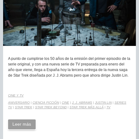
A punto de cumplirse los 50 años de la emisión del primer episodio de la
serie original, y con una nueva serie de TV preparada para enero del
año que viene, llega a España hoy la tercera entrega de la nueva saga
de Star Trek diseñada por J. J. Abrams pero que ahora dirige Justin Lin.
CINE Y TV
ANIVERSARIO
|
CIENCIA FICCIÓN
|
CINE
|
J. J. ABRAMS
|
JUSTIN LIN
|
SERIES
TV
|
STAR TREK
|
STAR TREK BEYOND
|
STAR TREK MÁS ALLÁ
|
TV
Leer más