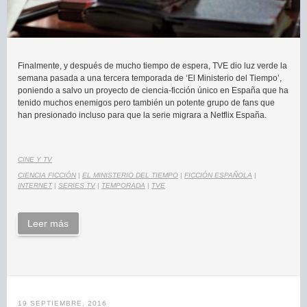
Finalmente, y después de mucho tiempo de espera, TVE dio luz verde la
semana pasada a una tercera temporada de ‘El Ministerio del Tiempo’,
poniendo a salvo un proyecto de ciencia-ficción único en España que ha
tenido muchos enemigos pero también un potente grupo de fans que
han presionado incluso para que la serie migrara a Netflix España.
CINE Y TV
CIENCIA FICCIÓN
|
EL MINISTERIO DEL TIEMPO
|
FICCIÓN ESPAÑOLA
|
INTERNET
|
SERIES TV
|
TEMPORADA
|
TVE
Leer más
19 SEPTIEMBRE, 2016