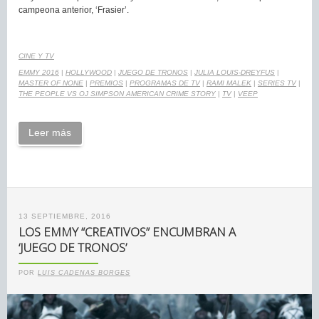
campeona anterior, ‘Frasier’.
CINE Y TV
EMMY 2016
|
HOLLYWOOD
|
JUEGO DE TRONOS
|
JULIA LOUIS-DREYFUS
|
MASTER OF NONE
|
PREMIOS
|
PROGRAMAS DE TV
|
RAMI MALEK
|
SERIES TV
|
THE PEOPLE VS OJ SIMPSON AMERICAN CRIME STORY
|
TV
|
VEEP
Leer más
13 SEPTIEMBRE, 2016
LOS EMMY “CREATIVOS” ENCUMBRAN A
‘JUEGO DE TRONOS’
POR
LUIS CADENAS BORGES