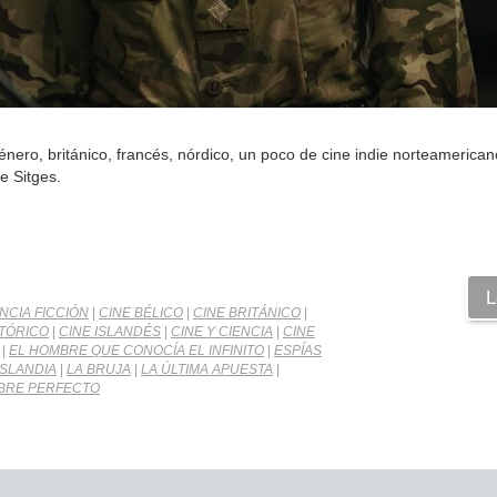
o, británico, francés, nórdico, un poco de cine indie norteamericano
e Sitges.
L
NCIA FICCIÓN
|
CINE BÉLICO
|
CINE BRITÁNICO
|
STÓRICO
|
CINE ISLANDÉS
|
CINE Y CIENCIA
|
CINE
|
EL HOMBRE QUE CONOCÍA EL INFINITO
|
ESPÍAS
ISLANDIA
|
LA BRUJA
|
LA ÚLTIMA APUESTA
|
BRE PERFECTO