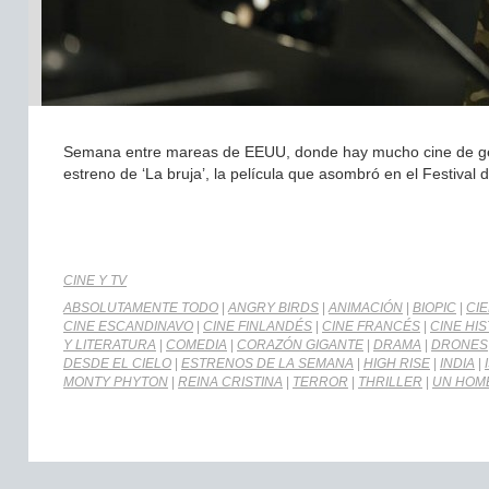
Semana entre mareas de EEUU, donde hay mucho cine de géner
estreno de ‘La bruja’, la película que asombró en el Festival d
CINE Y TV
ABSOLUTAMENTE TODO
|
ANGRY BIRDS
|
ANIMACIÓN
|
BIOPIC
|
CIE
CINE ESCANDINAVO
|
CINE FINLANDÉS
|
CINE FRANCÉS
|
CINE HI
Y LITERATURA
|
COMEDIA
|
CORAZÓN GIGANTE
|
DRAMA
|
DRONES
DESDE EL CIELO
|
ESTRENOS DE LA SEMANA
|
HIGH RISE
|
INDIA
|
MONTY PHYTON
|
REINA CRISTINA
|
TERROR
|
THRILLER
|
UN HOM