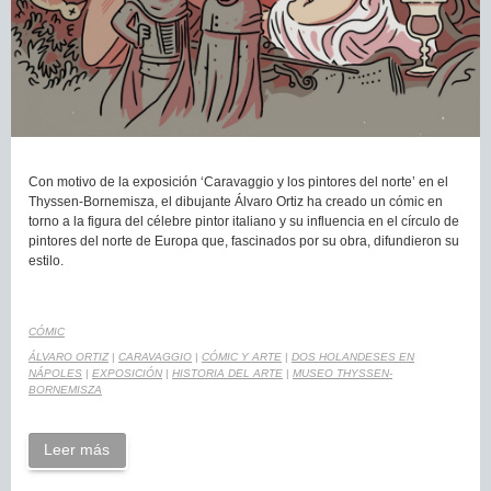
Con motivo de la exposición ‘Caravaggio y los pintores del norte’ en el
Thyssen-Bornemisza, el dibujante Álvaro Ortiz ha creado un cómic en
torno a la figura del célebre pintor italiano y su influencia en el círculo de
pintores del norte de Europa que, fascinados por su obra, difundieron su
estilo.
CÓMIC
ÁLVARO ORTIZ
|
CARAVAGGIO
|
CÓMIC Y ARTE
|
DOS HOLANDESES EN
NÁPOLES
|
EXPOSICIÓN
|
HISTORIA DEL ARTE
|
MUSEO THYSSEN-
BORNEMISZA
Leer más