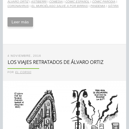
ÁLVARO ORTIZ
|
ASTIBERRI
|
COMEDIA
|
CÓMIC ESPAÑOL
|
CÓMIC PARODIA
|
CORONAVIRUS
|
EL MURCIÉLAGO SALVE A POR BIRRAS
|
PANDEMIA
|
SÁTIRA
Leer más
4 NOVIEMBRE, 2016
LOS VIAJES RETRATADOS DE ÁLVARO ORTIZ
POR
EL CORSO