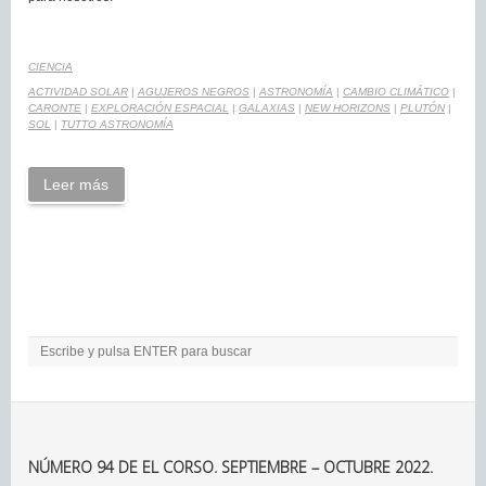
CIENCIA
ACTIVIDAD SOLAR
|
AGUJEROS NEGROS
|
ASTRONOMÍA
|
CAMBIO CLIMÁTICO
|
CARONTE
|
EXPLORACIÓN ESPACIAL
|
GALAXIAS
|
NEW HORIZONS
|
PLUTÓN
|
SOL
|
TUTTO ASTRONOMÍA
Leer más
NÚMERO 94 DE EL CORSO. SEPTIEMBRE – OCTUBRE 2022.