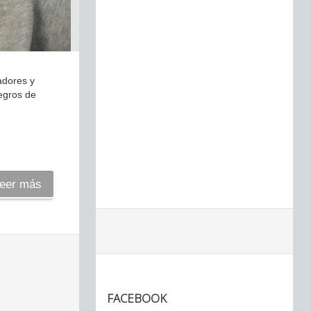
adores y
negros de
eer más
FACEBOOK