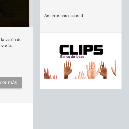
An error has occured.
 la visión de
io a la
eer más