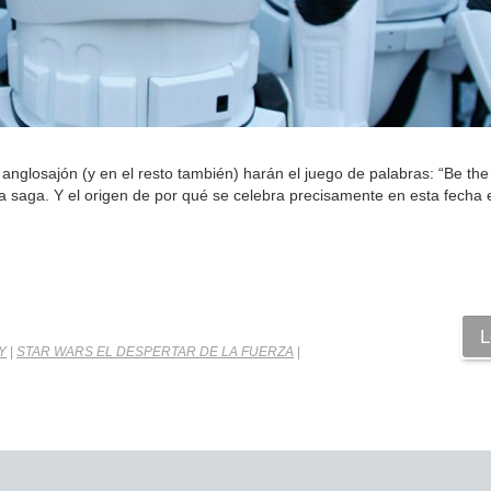
nglosajón (y en el resto también) harán el juego de palabras: “Be the 
la saga. Y el origen de por qué se celebra precisamente en esta fecha
L
Y
|
STAR WARS EL DESPERTAR DE LA FUERZA
|