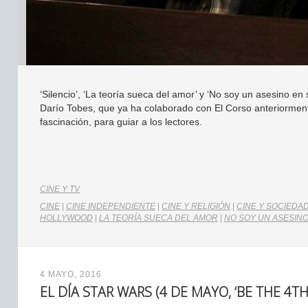
‘Silencio’, ‘La teoría sueca del amor’ y ‘No soy un asesino en 
Darío Tobes, que ya ha colaborado con El Corso anteriormente
fascinación, para guiar a los lectores.
CINE Y TV
CINE
|
CINE INDEPENDIENTE
|
CINE Y RELIGIÓN
|
CINE Y SOCIEDA
HOLLYWOOD
|
LA TEORÍA SUECA DEL AMOR
|
NO SOY UN ASESINO
4 MAYO, 2016
EL DÍA STAR WARS (4 DE MAYO, ‘BE THE 4TH