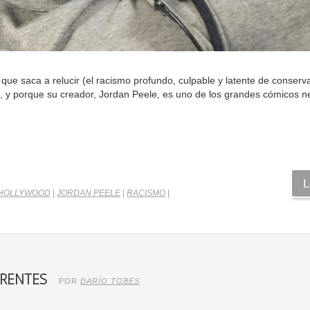
que saca a relucir (el racismo profundo, culpable y latente de conserv
), y porque su creador, Jordan Peele, es uno de los grandes cómicos 
L
HOLLYWOOD
|
JORDAN PEELE
|
RACISMO
|
ERENTES
POR
DARÍO TOBES