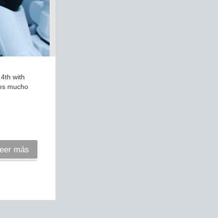
4th with
 es mucho
eer más