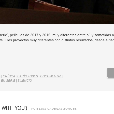
serie’, películas de 2017 y 2016, muy diferentes entre sí, y sometidas a
. Tres proyectos muy diferentes con distintos resultados, desde el ted
L
D
|
CRÍTICA
|
DARÍO TOBES
|
DOCUMENTAL
|
 EN SERIE
|
SILENCIO
 WITH YOU’)
POR
LUIS CADENAS BORGES