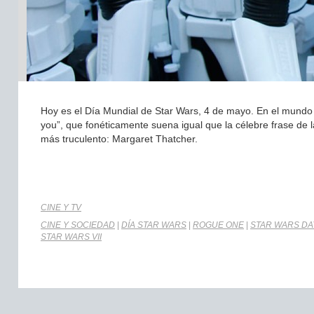
Hoy es el Día Mundial de Star Wars, 4 de mayo. En el mundo a
you”, que fonéticamente suena igual que la célebre frase de 
más truculento: Margaret Thatcher.
CINE Y TV
CINE Y SOCIEDAD
|
DÍA STAR WARS
|
ROGUE ONE
|
STAR WARS DA
STAR WARS VII