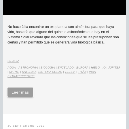
No hace falta encontrar un exoplaneta con atmósfera para que haya
vida, bastaría que alguno del quinteto astronómico que hay en el
Sistema Solar revelara que las condiciones que se les presuponen son
ciertas y han permitido que se generara vida biológica básica.
CIENCIA
AGUA
|
ASTRONOMÍA
|
BIOLOGÍA
|
ENCELADO
|
EUROPA
|
HIELO
|
IO
|
JÚPITER
|
MARTE
|
SATURNO
|
SISTEMA SOLAR
|
TIERRA
|
TITÁN
|
VIDA
EXTRATERRESTRE
Leer más
30 SEPTIEMBRE, 2013