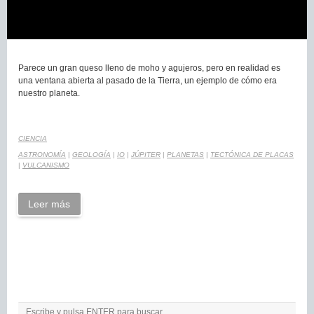
Parece un gran queso lleno de moho y agujeros, pero en realidad es
una ventana abierta al pasado de la Tierra, un ejemplo de cómo era
nuestro planeta.
CIENCIA
ASTRONOMÍA
|
GEOLOGÍA
|
IO
|
JÚPITER
|
PLANETAS
|
TECTÓNICA DE PLACAS
|
VULCANISMO
Leer más