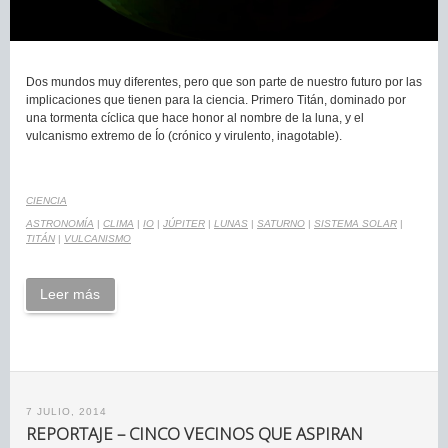
Dos mundos muy diferentes, pero que son parte de nuestro futuro por las
implicaciones que tienen para la ciencia. Primero Titán, dominado por
una tormenta cíclica que hace honor al nombre de la luna, y el
vulcanismo extremo de Ío (crónico y virulento, inagotable).
CIENCIA
ASTRONOMÍA
|
CLIMA
|
IO
|
JÚPITER
|
LUNAS
|
SATURNO
|
SISTEMA SOLAR
|
TITÁN
|
VULCANISMO
Leer más
7 JULIO, 2014
REPORTAJE – CINCO VECINOS QUE ASPIRAN