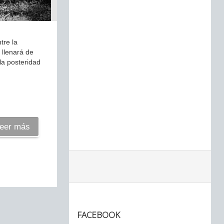
tre la
 llenará de
la posteridad
eer más
FACEBOOK