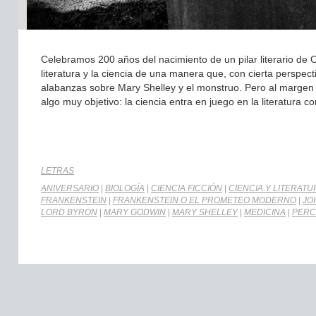
Celebramos 200 años del nacimiento de un pilar literario de O
literatura y la ciencia de una manera que, con cierta perspe
alabanzas sobre Mary Shelley y el monstruo. Pero al margen d
algo muy objetivo: la ciencia entra en juego en la literatura 
LETRAS
ANIVERSARIO
|
BIOLOGÍA
|
CIENCIA FICCIÓN
|
CIENCIA Y LITERATU
FRANKENSTEIN
|
FRANKENSTEIN O EL PROMETEO MODERNO
|
JO
LORD BYRON
|
MARY GODWIN
|
MARY SHELLEY
|
MEDICINA
|
PERC