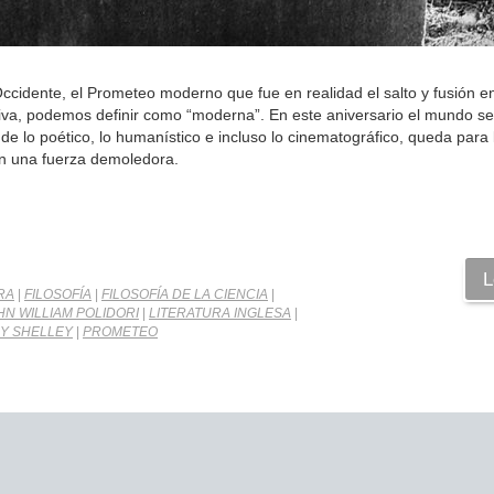
ccidente, el Prometeo moderno que fue en realidad el salto y fusión en
ctiva, podemos definir como “moderna”. En este aniversario el mundo se
e lo poético, lo humanístico e incluso lo cinematográfico, queda para 
con una fuerza demoledora.
L
RA
|
FILOSOFÍA
|
FILOSOFÍA DE LA CIENCIA
|
HN WILLIAM POLIDORI
|
LITERATURA INGLESA
|
Y SHELLEY
|
PROMETEO