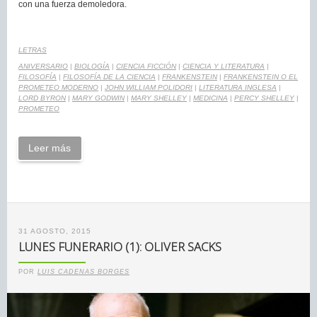
con una fuerza demoledora.
LETRAS
ANIVERSARIO
|
BIOLOGÍA
|
CIENCIA FICCIÓN
|
CIENCIA Y LITERATURA
|
FILOSOFÍA
|
FILOSOFÍA DE LA CIENCIA
|
FRANKENSTEIN
|
FRANKENSTEIN O EL
PROMETEO MODERNO
|
JOHN WILLIAM POLIDORI
|
LITERATURA INGLESA
|
LORD BYRON
|
MARY GODWIN
|
MARY SHELLEY
|
MEDICINA
|
PERCY SHELLEY
|
PROMETEO
Leer más
31 AGOSTO, 2015
LUNES FUNERARIO (1): OLIVER SACKS
POR
LUIS CADENAS BORGES