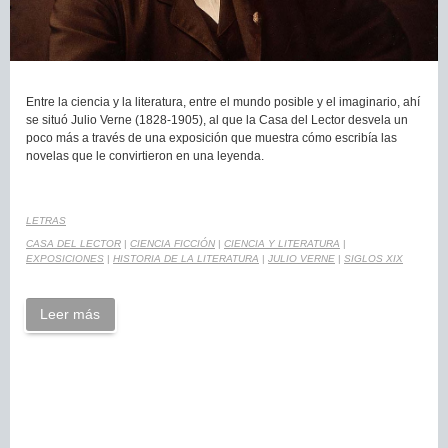
Entre la ciencia y la literatura, entre el mundo posible y el imaginario, ahí
se situó Julio Verne (1828-1905), al que la Casa del Lector desvela un
poco más a través de una exposición que muestra cómo escribía las
novelas que le convirtieron en una leyenda.
LETRAS
CASA DEL LECTOR
|
CIENCIA FICCIÓN
|
CIENCIA Y LITERATURA
|
EXPOSICIONES
|
HISTORIA DE LA LITERATURA
|
JULIO VERNE
|
SIGLOS XIX
Leer más