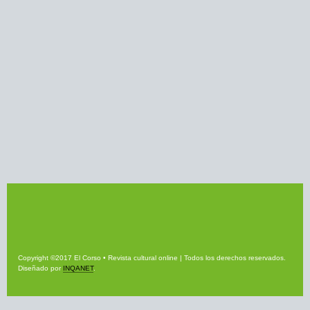
Copyright ©2017 El Corso • Revista cultural online | Todos los derechos reservados.
Diseñado por
INQANET
.