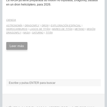
La NASA ya tiene preparada su misión no tripulada, Dragonfly, basada
en un dron helicóptero, para 2026.
CIENCIA
ASTRONOMÍA
|
DRAGONFLY
|
DRON
|
EXPLORACIÓN ESPACIAL
|
HIDROCARBUROS
|
LAGOS DE TITÁN
|
MARES DE TITÁN
|
METANO
|
MISIÓN
DRAGONFLY
|
NASA
|
SATURNO
|
TITÁN
Leer más