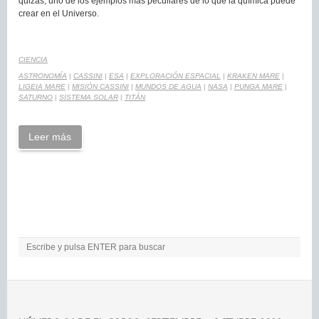
quizás, uno de los ejemplos más peculiares de lo que la química puede
crear en el Universo.
CIENCIA
ASTRONOMÍA
|
CASSINI
|
ESA
|
EXPLORACIÓN ESPACIAL
|
KRAKEN MARE
|
LIGEIA MARE
|
MISIÓN CASSINI
|
MUNDOS DE AGUA
|
NASA
|
PUNGA MARE
|
SATURNO
|
SISTEMA SOLAR
|
TITÁN
Leer más