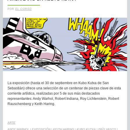
POR
EL CORSO
La exposición (hasta el 30 de septiembre en Kubo Kutxa de San
Sebastián) ofrece una selección de un centenar de piezas clave de esta
corriente artística, realizadas por 5 de sus más destacados
representantes: Andy Warhol, Robert Indiana, Roy Lichtenstein, Robert
Rauschenberg y Keith Haring.
ARTE
ANDY WARHOL
|
EXPOSICIÓN
|
KEITH HARING
|
KUBO KUTXA
|
PAÍS VASCO
|