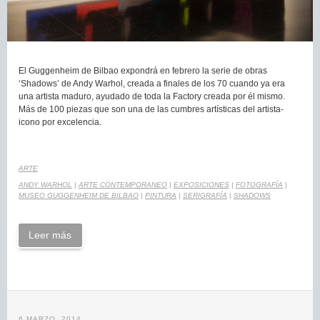
El Guggenheim de Bilbao expondrá en febrero la serie de obras
‘Shadows’ de Andy Warhol, creada a finales de los 70 cuando ya era
una artista maduro, ayudado de toda la Factory creada por él mismo.
Más de 100 piezas que son una de las cumbres artísticas del artista-
icono por excelencia.
ARTE
ANDY WARHOL
|
ARTE CONTEMPORANEO
|
EXPOSICIONES
|
FOTOGRAFÍA
|
MUSEO GUGGENHEIM DE BILBAO
|
PINTURA
|
SERIGRAFÍA
|
SHADOWS
Leer más
6 MARZO, 2014