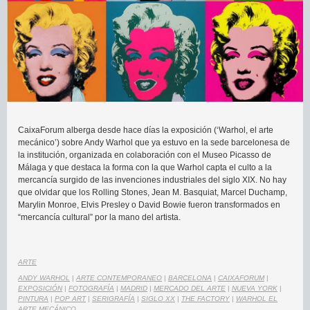
CaixaForum alberga desde hace días la exposición (‘Warhol, el arte
mecánico’) sobre Andy Warhol que ya estuvo en la sede barcelonesa de
la institución, organizada en colaboración con el Museo Picasso de
Málaga y que destaca la forma con la que Warhol capta el culto a la
mercancía surgido de las invenciones industriales del siglo XIX. No hay
que olvidar que los Rolling Stones, Jean M. Basquiat, Marcel Duchamp,
Marylin Monroe, Elvis Presley o David Bowie fueron transformados en
“mercancía cultural” por la mano del artista.
ARTE
ANDY WARHOL
|
ARTE CONTEMPORANEO
|
BARCELONA
|
CAIXAFORUM
|
EXPOSICIÓN
|
FOTOGRAFÍA
|
MADRID
|
MERCADO DEL ARTE
|
NUEVA YORK
|
PINTURA
|
POP ART
|
SERIGRAFÍA
|
SIGLO XX
|
THE FACTORY
|
WARHOL EL
ARTE MECÁNICO