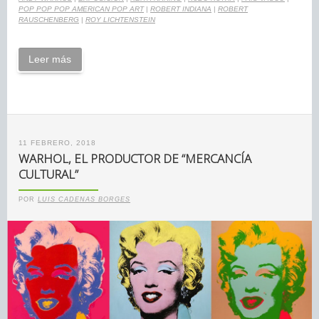
POP POP POP AMERICAN POP ART
|
ROBERT INDIANA
|
ROBERT
RAUSCHENBERG
|
ROY LICHTENSTEIN
Leer más
11 FEBRERO, 2018
WARHOL, EL PRODUCTOR DE “MERCANCÍA
CULTURAL”
POR
LUIS CADENAS BORGES