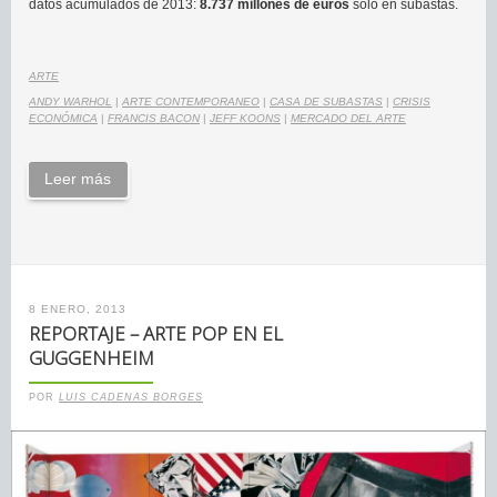
datos acumulados de 2013:
8.737 millones de euros
sólo en subastas.
ARTE
ANDY WARHOL
|
ARTE CONTEMPORANEO
|
CASA DE SUBASTAS
|
CRISIS
ECONÓMICA
|
FRANCIS BACON
|
JEFF KOONS
|
MERCADO DEL ARTE
Leer más
8 ENERO, 2013
REPORTAJE – ARTE POP EN EL
GUGGENHEIM
POR
LUIS CADENAS BORGES