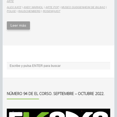
ARTE
ALEX KATZ
|
ANDY WARHOL
|
ARTE POP
|
MUSEO GUGGENHEIM DE BILBAO
|
POLKE
|
RAUSCHENBERG
|
ROSENQUIST
Leer más
NÚMERO 94 DE EL CORSO. SEPTIEMBRE – OCTUBRE 2022.