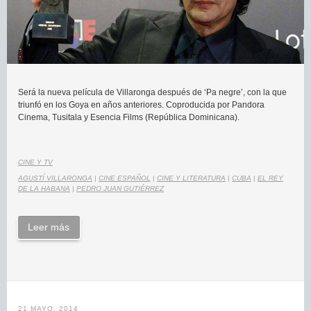
Será la nueva película de Villaronga después de ‘Pa negre’, con la que
triunfó en los Goya en años anteriores. Coproducida por Pandora
Cinema, Tusitala y Esencia Films (República Dominicana).
CINE Y TV
AGUSTÍ VILLARONGA
|
CINE ESPAÑOL
|
CINE Y LITERATURA
|
CUBA
|
EL REY
DE LA HABANA
|
PEDRO JUAN GUTIÉRREZ
Leer más
21 MAYO, 2014