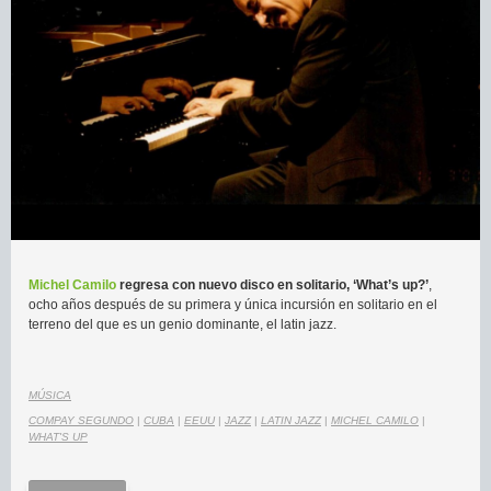
Michel Camilo
regresa con nuevo disco en solitario, ‘What’s up?’
,
ocho años después de su primera y única incursión en solitario en el
terreno del que es un genio dominante, el latin jazz.
MÚSICA
COMPAY SEGUNDO
|
CUBA
|
EEUU
|
JAZZ
|
LATIN JAZZ
|
MICHEL CAMILO
|
WHAT'S UP