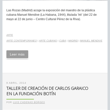
Las Rozas (Madrid) acoge la exposición del maestro de la plástica
cubana Manuel Mendive (La Habana, 1944), titulada ‘Iré’ (del 22 de
mayo al 22 de junio – Centro Cultural Pérez de la Riva).
ARTE
ARTE CONTEMPORANEO
|
ARTE CUBANO
|
CUBA
|
MADRID
|
MANUEL MENDIVE
Leer más
8 ABRIL, 2014
TALLER DE CREACIÓN DE CARLOS GARAICO
EN LA FUNDACIÓN BOTÍN
POR
LUIS CADENAS BORGES