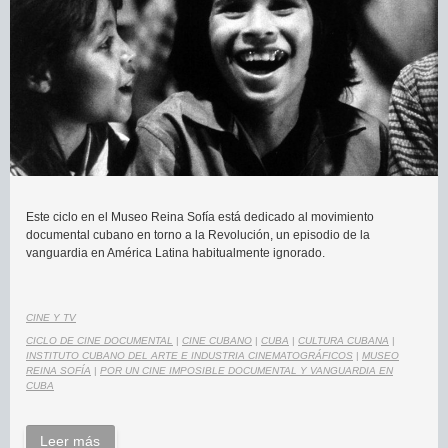
Este ciclo en el Museo Reina Sofía está dedicado al movimiento
documental cubano en torno a la Revolución, un episodio de la
vanguardia en América Latina habitualmente ignorado.
CINE Y TV
CICLO DE CINE DOCUMENTAL
|
CINE CUBANO
|
CUBA
|
CULTURA CUBANA
|
INSTITUTO CUBANO DEL ARTE E INDUSTRIA CINEMATOGRÁFICOS
|
MUSEO
REINA SOFÍA
|
POR UN CINE IMPOSIBLE DOCUMENTAL Y VANGUARDIA EN
CUBA
Leer más