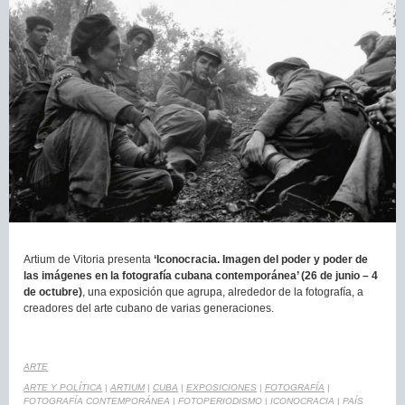
Artium de Vitoria presenta
‘Iconocracia. Imagen del poder y poder de
las imágenes en la fotografía cubana contemporánea’ (26 de junio – 4
de octubre)
, una exposición que agrupa, alrededor de la fotografía, a
creadores del arte cubano de varias generaciones.
ARTE
ARTE Y POLÍTICA
|
ARTIUM
|
CUBA
|
EXPOSICIONES
|
FOTOGRAFÍA
|
FOTOGRAFÍA CONTEMPORÁNEA
|
FOTOPERIODISMO
|
ICONOCRACIA
|
PAÍS