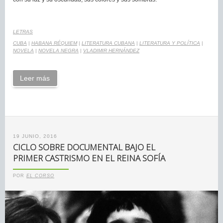
LETRAS
CUBA
|
HABANA RÉQUIEM
|
LITERATURA CUBANA
|
LITERATURA Y POLÍTICA
|
NOVELA
|
NOVELA NEGRA
|
VLADIMIR HERNÁNDEZ
Leer más
19 JUNIO, 2016
CICLO SOBRE DOCUMENTAL BAJO EL
PRIMER CASTRISMO EN EL REINA SOFÍA
POR
EL CORSO