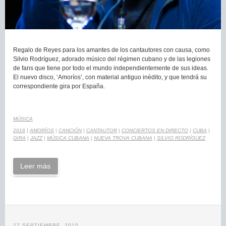
Regalo de Reyes para los amantes de los cantautores con causa, como
Silvio Rodríguez, adorado músico del régimen cubano y de las legiones
de fans que tiene por todo el mundo independientemente de sus ideas.
El nuevo disco, ‘Amoríos’, con material antiguo inédito, y que tendrá su
correspondiente gira por España.
MÚSICA
2016
|
AMORÍOS
|
CANCIÓN
|
CANTAUTOR
|
CONCIERTOS EN DIRECTO
|
CUBA
|
GIRA
|
JAZZ
|
MÚSICA CUBANA
|
NUEVA TROVA CUBANA
|
SILVIO RODRÍGUEZ
Leer más
27 SEPTIEMBRE, 2015