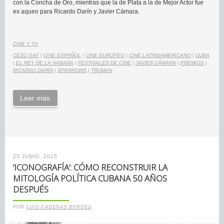
con la Concha de Oro, mientras que la de Plata a la de Mejor Actor fue
ex aqueo para Ricardo Darín y Javier Cámara.
CINE Y TV
CESC GAY
|
CINE ESPAÑOL
|
CINE EUROPEO
|
CINE LATINOAMERICANO
|
CUBA
|
EL REY DE LA HABANA
|
FESTIVALES DE CINE
|
JAVIER CÁMARA
|
PREMIOS
|
RICARDO DARÍN
|
SPARROWS
|
TRUMAN
Leer más
25 JUNIO, 2015
‘ICONOGRAFÍA’: CÓMO RECONSTRUIR LA
MITOLOGÍA POLÍTICA CUBANA 50 AÑOS
DESPUÉS
POR
LUIS CADENAS BORGES