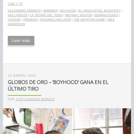
CINE Y TV
ALEJANDRO IÑÁRRITU
|
BIRDMAN
|
BOYHOOD
|
EL GRAN HOTEL BUDAPEST
|
HOLLYWOOD
|
LA TEORÍA DEL TODO
|
MICHAEL KEATON
|
NOMINACIONES
|
OSCARS
|
PREMIOS
|
RICHARD LINKLATER
|
THE IMITATION GAME
|
WES
ANDERSON
Leer más
12 ENERO, 2015
GLOBOS DE ORO – ‘BOYHOOD’ GANA EN EL
ÚLTIMO TIRO
POR
LUIS CADENAS BORGES