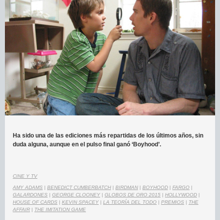
Ha sido una de las ediciones más repartidas de los últimos años, sin
duda alguna, aunque en el pulso final ganó ‘Boyhood’.
CINE Y TV
AMY ADAMS
|
BENEDICT CUMBERBATCH
|
BIRDMAN
|
BOYHOOD
|
FARGO
|
GALARDONES
|
GEORGE CLOONEY
|
GLOBOS DE ORO 2015
|
HOLLYWOOD
|
HOUSE OF CARDS
|
KEVIN SPACEY
|
LA TEORÍA DEL TODO
|
PREMIOS
|
THE
AFFAIR
|
THE IMITATION GAME