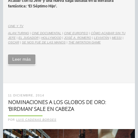
Acabar con tu Jefe’ y una nueva saga basada en la literatura
fantástica: ‘El Séptimo Hijo’.
CINE Y TV
ALAN TURING
|
CINE DOCUMENTAL
|
CINE EUROPEO
|
CÓMO ACABAR SIN TU
JEFE
|
EL JUGADOR
|
HOLLYWOOD
|
JOSÉ A. ROMERO
|
LEVIATÁN
|
MESSI
|
OSCAR
|
SE NOS FUE DE LAS MANOS
|
THE IMITATION GAME
Leer más
11 DICIEMBRE, 2014
NOMINACIONES A LOS GLOBOS DE ORO:
‘BIRDMAN’ SALE EN CABEZA
POR
LUIS CADENAS BORGES