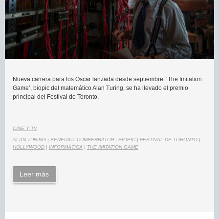
Nueva carrera para los Oscar lanzada desde septiembre: ‘The Imitation
Game’, biopic del matemático Alan Turing, se ha llevado el premio
principal del Festival de Toronto.
CINE Y TV
ALAN TURING
|
BENEDICT CUMBERBATCH
|
BIOPIC
|
FESTIVAL DE TORONTO
|
HOLLYWOOD
|
INFORMÁTICA
|
THE IMITATION GAME
Leer más