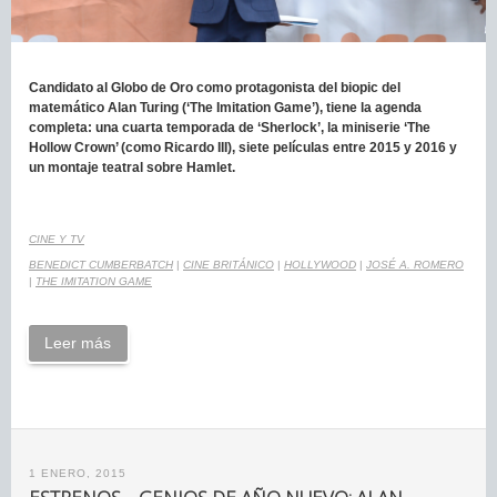
Candidato al Globo de Oro como protagonista del biopic del
matemático Alan Turing (‘The Imitation Game’), tiene la agenda
completa: una cuarta temporada de ‘Sherlock’, la miniserie ‘The
Hollow Crown’ (como Ricardo III), siete películas entre 2015 y 2016 y
un montaje teatral sobre Hamlet.
CINE Y TV
BENEDICT CUMBERBATCH
|
CINE BRITÁNICO
|
HOLLYWOOD
|
JOSÉ A. ROMERO
|
THE IMITATION GAME
Leer más
1 ENERO, 2015