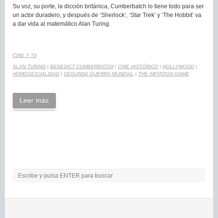
Su voz, su porte, la dicción británica, Cumberbatch lo tiene todo para ser
un actor duradero, y después de ‘Sherlock’, ‘Star Trek’ y ‘The Hobbit’ va
a dar vida al matemático Alan Turing.
CINE Y TV
ALAN TURING
|
BENEDICT CUMBERBATCH
|
CINE HISTÓRICO
|
HOLLYWOOD
|
HOMOSEXUALIDAD
|
SEGUNDA GUERRA MUNDIAL
|
THE IMITATION GAME
Leer más