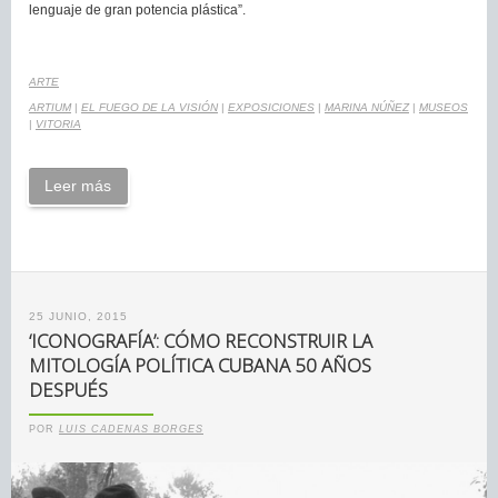
lenguaje de gran potencia plástica”.
ARTE
ARTIUM
|
EL FUEGO DE LA VISIÓN
|
EXPOSICIONES
|
MARINA NÚÑEZ
|
MUSEOS
|
VITORIA
Leer más
25 JUNIO, 2015
‘ICONOGRAFÍA’: CÓMO RECONSTRUIR LA
MITOLOGÍA POLÍTICA CUBANA 50 AÑOS
DESPUÉS
POR
LUIS CADENAS BORGES