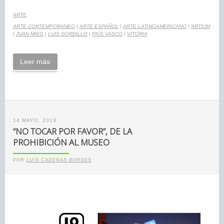
ARTE
ARTE CONTEMPORANEO
|
ARTE ESPAÑOL
|
ARTE LATINOAMERICANO
|
ARTIUM
|
JUAN MIEG
|
LUIS GORDILLO
|
PAÍS VASCO
|
VITORIA
Leer más
14 MAYO, 2013
“NO TOCAR POR FAVOR”, DE LA
PROHIBICIÓN AL MUSEO
POR
LUIS CADENAS BORGES