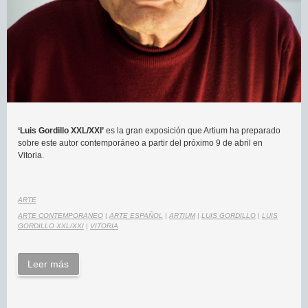
‘Luis Gordillo XXL/XXI’
es la gran exposición que Artium ha preparado
sobre este autor contemporáneo a partir del próximo 9 de abril en
Vitoria.
ARTE
ARTE CONTEMPORANEO
|
ARTE ESPAÑOL
|
ARTIUM
|
LUIS GORDILLO
|
LUIS
GORDILLO XXL/XXI
|
VITORIA
Leer más