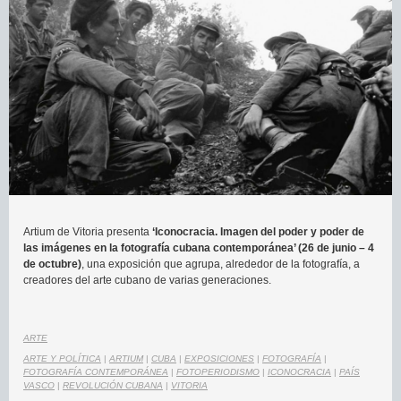
Artium de Vitoria presenta
‘Iconocracia. Imagen del poder y poder de
las imágenes en la fotografía cubana contemporánea’ (26 de junio – 4
de octubre)
, una exposición que agrupa, alrededor de la fotografía, a
creadores del arte cubano de varias generaciones.
ARTE
ARTE Y POLÍTICA
|
ARTIUM
|
CUBA
|
EXPOSICIONES
|
FOTOGRAFÍA
|
FOTOGRAFÍA CONTEMPORÁNEA
|
FOTOPERIODISMO
|
ICONOCRACIA
|
PAÍS
VASCO
|
REVOLUCIÓN CUBANA
|
VITORIA