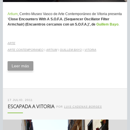
Artium
, Centro-Museo Vasco de Arte Contemporáneo de Vitoria presenta
‘
Close Encounters With A S.O.F.A. (Sequencer Oscillator Filter
Armchair) (Encuentros cercanos con un S.O.F.A.)’, de
Guillem Bayo
.
ARTE
ARTE CONTEMPORANEO
|
ARTIUM
|
GUILLEM BAYO
|
VITORIA
Leer más
17 JULIO, 2011
ESCAPADA A VITORIA
POR
LUIS CADENAS BORGES