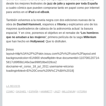
desde los mejores festivales de
jazz de julio y agosto por toda España
a cuatro cómics que pueden comprarse tanto en papel como por internet
para verlos en el
iPad o el eBook
.
También volvemos a la novela negra con dos ediciones nuevas de la
obra de
Dashiell Hammett
, viajamos a
Vitoria
y explicamos uno de los
mayores quebraderos de cabeza de la astronomía actual: la basura
espacial. Y en cine, ponemos el objetivo en el remake de
‘Los hombres
que no amaban a las mujeres’
, primera película de la saga
Millenium
que han hecho en
Hollywood
. Que lo disfruten.
[issuu
layout=http%3A%2F%2Fskin.issuu.com%2Fv%2Fcolor%2Flayout.xml
backgroundcolor=61A900 showflipbtn=true documentid=110708120714-
5817c89f06b146e3ae998f18be028ce2
docname=el_corso_18_jul_2011 username=elcorso
loadinginfotext=El%20Corso%20N%C2%BA%2018]
LA REVISTA
COMIC
|
DASHIEL
|
ESPAÑA
|
HAMMETT
|
JAZZ
|
MILLENIUM
|
VITORIA