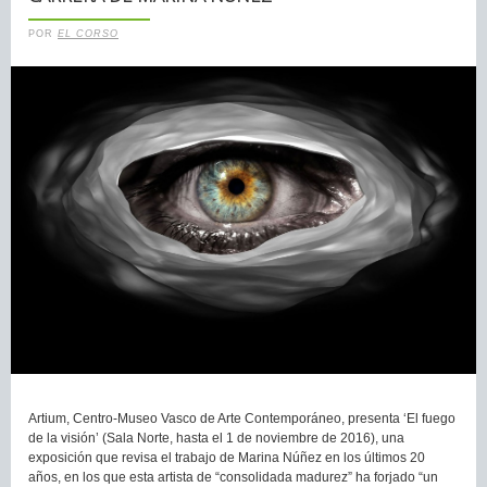
POR
EL CORSO
Artium, Centro-Museo Vasco de Arte Contemporáneo, presenta ‘El fuego
de la visión’ (Sala Norte, hasta el 1 de noviembre de 2016), una
exposición que revisa el trabajo de Marina Núñez en los últimos 20
años, en los que esta artista de “consolidada madurez” ha forjado “un