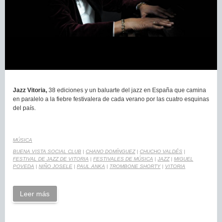
Jazz Vitoria,
38 ediciones y un baluarte del jazz en España que camina
en paralelo a la fiebre festivalera de cada verano por las cuatro esquinas
del país.
MÚSICA
BUENA VISTA SOCIAL CLUB
|
CHANO DOMÍNGUEZ
|
CHUCHO VALDÉS
|
FESTIVAL DE JAZZ DE VITORIA
|
FESTIVALES DE MÚSICA
|
JAZZ
|
MIGUEL
POVEDA
|
NIÑO JOSELE
|
PAUL ANKA
|
TROMBONE SHORTY
|
VITORIA
Leer más