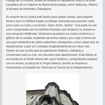
Parque de La Florida, donde se levanta el Parlamento vasco y la mole
neogótica de la Catedral de María Inmaculada), como Salburua, Olárizu,
el bosque de Armentia y Zabalgana.
El corazón de la ciudad está hecho para gastar suelas, para dejarse
llevar y que los tobillos hagan su trabajo, pensada para pararse cada
poco a por un corto y un pincho: mejor dicho, “pintxo”. Una parte es ese
cerro conquistado por los señores feudales que fundaron la ciudad en
esa elevación fortificada. Intramuros quedaron los restos románicos y
góticos de la ciudad, modelada de forma radial y que coge la forma de
una gran almendra de calles estrechas y desiguales, como capas que se
desparraman y que son cortadas longitudinalmente por otras vías.
Dentro de ese recinto que es patrimonio histórico, habitado y
conservado para su uso, sin una sola casa abandonada. Ésta última se
encuentra en el borde mismo del casco histórico, compartiendo espacio
con su vecina, la plaza de la Virgen Blanca, donde se levanta el
monumento a la batalla de Vitoria de la Guerra de la Independencia.