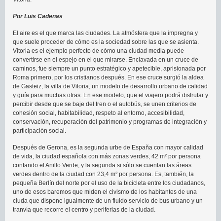
Por Luis Cadenas
El aire es el que marca las ciudades. La atmósfera que la impregna y
que suele proceder de cómo es la sociedad sobre las que se asienta.
Vitoria es el ejemplo perfecto de cómo una ciudad media puede
convertirse en el espejo en el que mirarse. Enclavada en un cruce de
caminos, fue siempre un punto estratégico y apetecible, aprisionada por
Roma primero, por los cristianos después. En ese cruce surgió la aldea
de Gasteiz, la villa de Vitoria, un modelo de desarrollo urbano de calidad
y guía para muchas otras. En ese modelo, que el viajero podrá disfrutar y
percibir desde que se baje del tren o el autobús, se unen criterios de
cohesión social, habitabilidad, respeto al entorno, accesibilidad,
conservación, recuperación del patrimonio y programas de integración y
participación social.
Después de Gerona, es la segunda urbe de España con mayor calidad
de vida, la ciudad española con más zonas verdes, 42 m² por persona
contando el Anillo Verde, y la segunda si sólo se cuentan las áreas
verdes dentro de la ciudad con 23,4 m² por persona. Es, también, la
pequeña Berlín del norte por el uso de la bicicleta entre los ciudadanos,
uno de esos baremos que miden el civismo de los habitantes de una
ciuda que dispone igualmente de un fluido servicio de bus urbano y un
tranvía que recorre el centro y periferias de la ciudad.