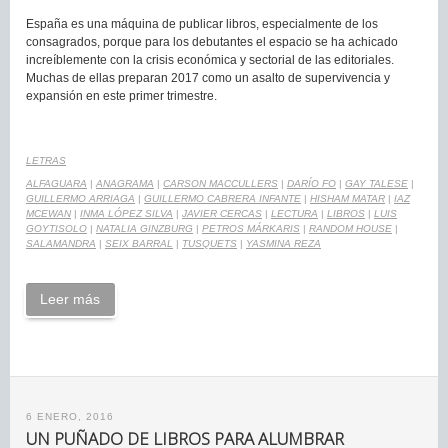
España es una máquina de publicar libros, especialmente de los
consagrados, porque para los debutantes el espacio se ha achicado
increíblemente con la crisis económica y sectorial de las editoriales.
Muchas de ellas preparan 2017 como un asalto de supervivencia y
expansión en este primer trimestre.
LETRAS
ALFAGUARA
|
ANAGRAMA
|
CARSON MACCULLERS
|
DARÍO FO
|
GAY TALESE
|
GUILLERMO ARRIAGA
|
GUILLERMO CABRERA INFANTE
|
HISHAM MATAR
|
IAZ
MCEWAN
|
INMA LÓPEZ SILVA
|
JAVIER CERCAS
|
LECTURA
|
LIBROS
|
LUIS
GOYTISOLO
|
NATALIA GINZBURG
|
PETROS MÁRKARIS
|
RANDOM HOUSE
|
SALAMANDRA
|
SEIX BARRAL
|
TUSQUETS
|
YASMINA REZA
Leer más
6 ENERO, 2016
UN PUÑADO DE LIBROS PARA ALUMBRAR