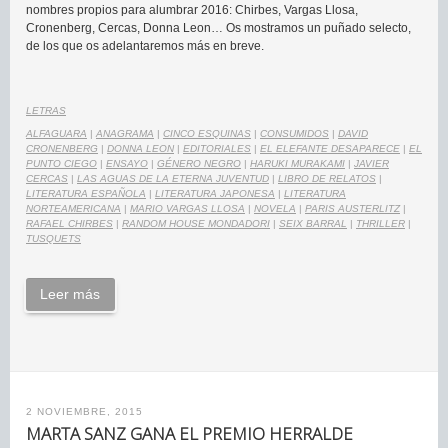
nombres propios para alumbrar 2016: Chirbes, Vargas Llosa,
Cronenberg, Cercas, Donna Leon… Os mostramos un puñado selecto,
de los que os adelantaremos más en breve.
LETRAS
ALFAGUARA
|
ANAGRAMA
|
CINCO ESQUINAS
|
CONSUMIDOS
|
DAVID
CRONENBERG
|
DONNA LEON
|
EDITORIALES
|
EL ELEFANTE DESAPARECE
|
EL
PUNTO CIEGO
|
ENSAYO
|
GÉNERO NEGRO
|
HARUKI MURAKAMI
|
JAVIER
CERCAS
|
LAS AGUAS DE LA ETERNA JUVENTUD
|
LIBRO DE RELATOS
|
LITERATURA ESPAÑOLA
|
LITERATURA JAPONESA
|
LITERATURA
NORTEAMERICANA
|
MARIO VARGAS LLOSA
|
NOVELA
|
PARIS AUSTERLITZ
|
RAFAEL CHIRBES
|
RANDOM HOUSE MONDADORI
|
SEIX BARRAL
|
THRILLER
|
TUSQUETS
Leer más
2 NOVIEMBRE, 2015
MARTA SANZ GANA EL PREMIO HERRALDE