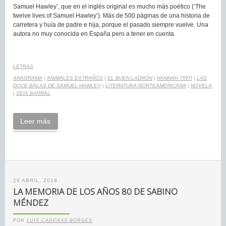
Samuel Hawley’, que en el inglés original es mucho más poético (‘The
twelve lives of Samuel Hawley’). Más de 500 páginas de una historia de
carretera y huía de padre e hija, porque el pasado siempre vuelve. Una
autora no muy conocida en España pero a tener en cuenta.
LETRAS
ANAGRAMA
|
ANIMALES EXTRAÑOS
|
EL BUEN LADRÓN
|
HANNAH TINTI
|
LAS
DOCE BALAS DE SAMUEL HAWLEY
|
LITERATURA NORTEAMERICANA
|
NOVELA
|
SEIX BARRAL
Leer más
29 ABRIL, 2018
LA MEMORIA DE LOS AÑOS 80 DE SABINO
MÉNDEZ
POR
LUIS CADENAS BORGES