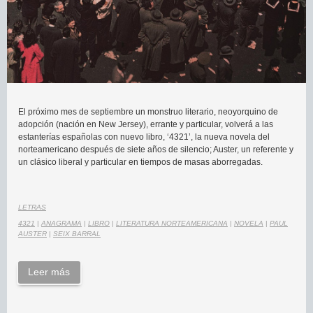
El próximo mes de septiembre un monstruo literario, neoyorquino de
adopción (nación en New Jersey), errante y particular, volverá a las
estanterías españolas con nuevo libro, ‘4321’, la nueva novela del
norteamericano después de siete años de silencio; Auster, un referente y
un clásico liberal y particular en tiempos de masas aborregadas.
LETRAS
4321
|
ANAGRAMA
|
LIBRO
|
LITERATURA NORTEAMERICANA
|
NOVELA
|
PAUL
AUSTER
|
SEIX BARRAL
Leer más