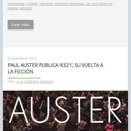
ANAGRAMA
|
CORRE
|
ROCKER. CRÓNICA PERSONAL DE LOS OCHENTA
|
SABINO MÉNDEZ
Leer más
29 AGOSTO, 2017
PAUL AUSTER PUBLICA ‘4321’, SU VUELTA A
LA FICCIÓN
POR
LUIS CADENAS BORGES