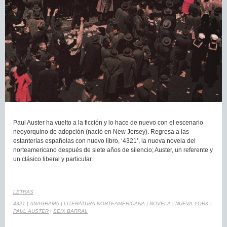
Paul Auster ha vuelto a la ficción y lo hace de nuevo con el escenario
neoyorquino de adopción (nació en New Jersey). Regresa a las
estanterías españolas con nuevo libro, ‘4321’, la nueva novela del
norteamericano después de siete años de silencio; Auster, un referente y
un clásico liberal y particular.
LETRAS
4321
|
ANAGRAMA
|
LITERATURA NORTEAMERICANA
|
NOVELA
|
NUEVA YORK
|
PAUL AUSTER
|
SEIX BARRAL