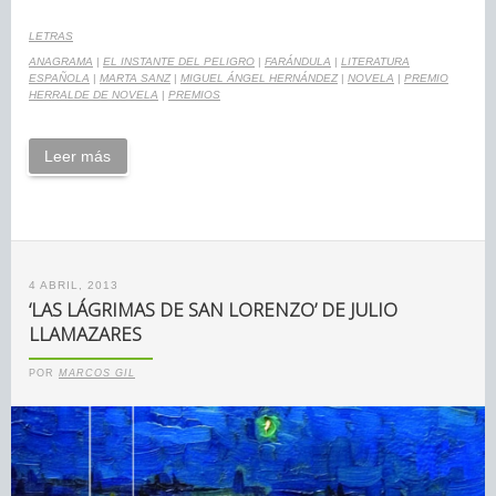
LETRAS
ANAGRAMA
|
EL INSTANTE DEL PELIGRO
|
FARÁNDULA
|
LITERATURA
ESPAÑOLA
|
MARTA SANZ
|
MIGUEL ÁNGEL HERNÁNDEZ
|
NOVELA
|
PREMIO
HERRALDE DE NOVELA
|
PREMIOS
Leer más
4 ABRIL, 2013
‘LAS LÁGRIMAS DE SAN LORENZO’ DE JULIO
LLAMAZARES
POR
MARCOS GIL