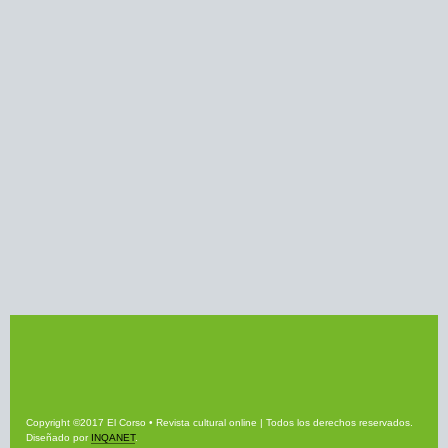
Copyright ©2017 El Corso • Revista cultural online | Todos los derechos reservados.
Diseñado por
INQANET
.