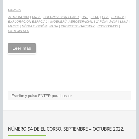
CIENCIA
ASTRONOMÍA
|
CNSA
|
COLONIZACIÓN LUNAR
|
DST
|
EEUU
|
ESA
|
EUROPA
|
EXPLORACIÓN ESPACIAL
|
INGENERÍA AEROESPACIAL
|
JAPÓN
|
JAXA
|
LUNA
|
MARTE
|
MÓDULO ORIÓN
|
NASA
|
PROYECTO GATEWAY
|
ROSCOSMOS
|
SISTEMA SLS
Leer más
NÚMERO 94 DE EL CORSO. SEPTIEMBRE – OCTUBRE 2022.