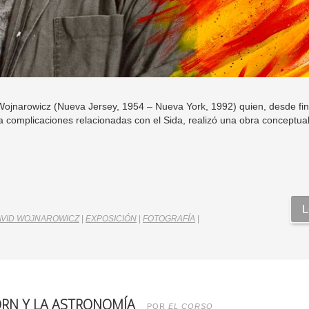
Wojnarowicz (Nueva Jersey, 1954 – Nueva York, 1992) quien, desde fin
complicaciones relacionadas con el Sida, realizó una obra conceptu
L
AVID WOJNAROWICZ
|
EXPOSICIÓN
|
FOTOGRAFÍA
|
ORN Y LA ASTRONOMÍA
POR
EL CORSO