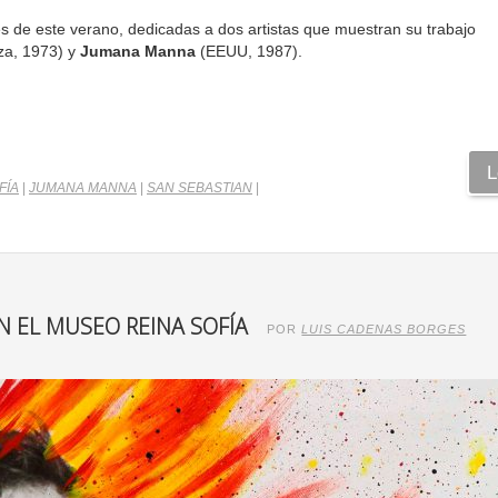
es de este verano, dedicadas a dos artistas que muestran su trabajo
za, 1973) y
Jumana Manna
(EEUU, 1987).
L
FÍA
|
JUMANA MANNA
|
SAN SEBASTIAN
|
N EL MUSEO REINA SOFÍA
POR
LUIS CADENAS BORGES