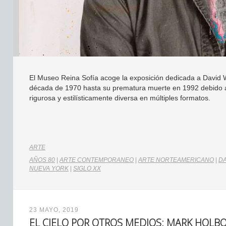
El Museo Reina Sofía acoge la exposición dedicada a David 
década de 1970 hasta su prematura muerte en 1992 debido a 
rigurosa y estilísticamente diversa en múltiples formatos.
ARTE
AÑOS 80
|
ARTE CONTEMPORANEO
|
ARTE NORTEAMERICANO
|
D
NUEVA YORK
|
SIGLO XX
23 MAYO, 2019
EL CIELO POR OTROS MEDIOS: MARK HOLB