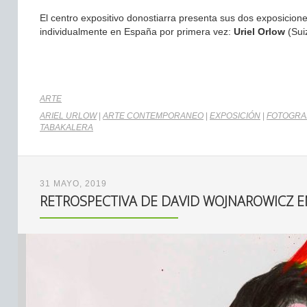
El centro expositivo donostiarra presenta sus dos exposicion
individualmente en España por primera vez:
Uriel Orlow
(Sui
ARTE
ARIEL URLOW
|
ARTE CONTEMPORANEO
|
EXPOSICIÓN
|
FOTOGRA
TABAKALERA
31 MAYO, 2019
RETROSPECTIVA DE DAVID WOJNAROWICZ E