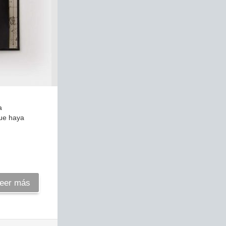
a
que haya
eer más