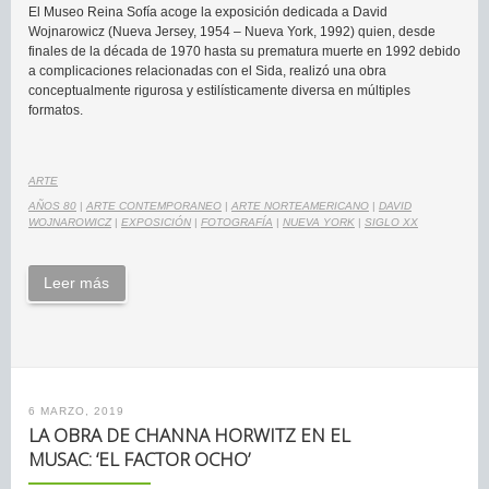
El Museo Reina Sofía acoge la exposición dedicada a David
Wojnarowicz (Nueva Jersey, 1954 – Nueva York, 1992) quien, desde
finales de la década de 1970 hasta su prematura muerte en 1992 debido
a complicaciones relacionadas con el Sida, realizó una obra
conceptualmente rigurosa y estilísticamente diversa en múltiples
formatos.
ARTE
AÑOS 80
|
ARTE CONTEMPORANEO
|
ARTE NORTEAMERICANO
|
DAVID
WOJNAROWICZ
|
EXPOSICIÓN
|
FOTOGRAFÍA
|
NUEVA YORK
|
SIGLO XX
Leer más
6 MARZO, 2019
LA OBRA DE CHANNA HORWITZ EN EL
MUSAC: ‘EL FACTOR OCHO’