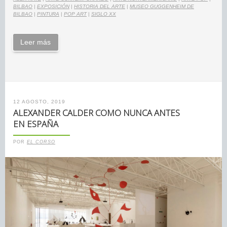
BILBAO
|
EXPOSICIÓN
|
HISTORIA DEL ARTE
|
MUSEO GUGGENHEIM DE
BILBAO
|
PINTURA
|
POP ART
|
SIGLO XX
Leer más
12 AGOSTO, 2019
ALEXANDER CALDER COMO NUNCA ANTES
EN ESPAÑA
POR
EL CORSO