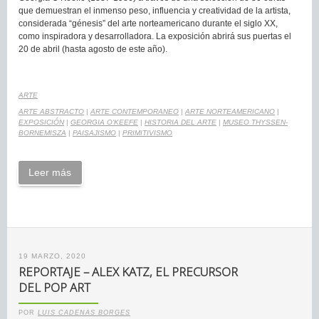
que demuestran el inmenso peso, influencia y creatividad de la artista,
considerada “génesis” del arte norteamericano durante el siglo XX,
como inspiradora y desarrolladora. La exposición abrirá sus puertas el
20 de abril (hasta agosto de este año).
ARTE
ARTE ABSTRACTO
|
ARTE CONTEMPORANEO
|
ARTE NORTEAMERICANO
|
EXPOSICIÓN
|
GEORGIA O'KEEFE
|
HISTORIA DEL ARTE
|
MUSEO THYSSEN-
BORNEMISZA
|
PAISAJISMO
|
PRIMITIVISMO
Leer más
19 MARZO, 2020
REPORTAJE – ALEX KATZ, EL PRECURSOR
DEL POP ART
POR
LUIS CADENAS BORGES