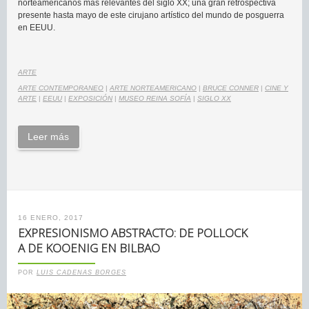
norteamericanos más relevantes del siglo XX; una gran retrospectiva
presente hasta mayo de este cirujano artístico del mundo de posguerra
en EEUU.
ARTE
ARTE CONTEMPORANEO
|
ARTE NORTEAMERICANO
|
BRUCE CONNER
|
CINE Y
ARTE
|
EEUU
|
EXPOSICIÓN
|
MUSEO REINA SOFÍA
|
SIGLO XX
Leer más
16 ENERO, 2017
EXPRESIONISMO ABSTRACTO: DE POLLOCK
A DE KOOENIG EN BILBAO
POR
LUIS CADENAS BORGES