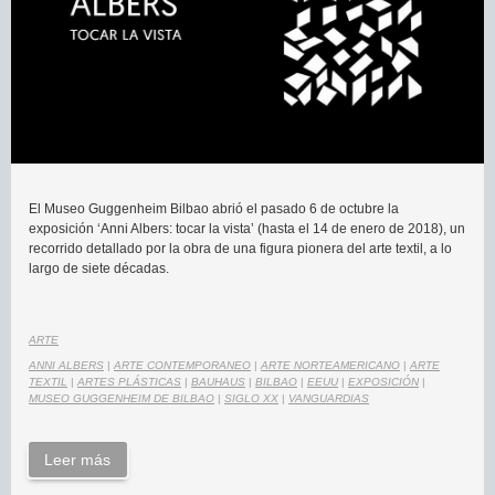
El Museo Guggenheim Bilbao abrió el pasado 6 de octubre la
exposición ‘Anni Albers: tocar la vista’ (hasta el 14 de enero de 2018), un
recorrido detallado por la obra de una figura pionera del arte textil, a lo
largo de siete décadas.
ARTE
ANNI ALBERS
|
ARTE CONTEMPORANEO
|
ARTE NORTEAMERICANO
|
ARTE
TEXTIL
|
ARTES PLÁSTICAS
|
BAUHAUS
|
BILBAO
|
EEUU
|
EXPOSICIÓN
|
MUSEO GUGGENHEIM DE BILBAO
|
SIGLO XX
|
VANGUARDIAS
Leer más