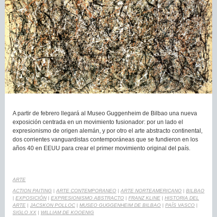
A partir de febrero llegará al Museo Guggenheim de Bilbao una nueva
exposición centrada en un movimiento fusionador: por un lado el
expresionismo de origen alemán, y por otro el arte abstracto continental,
dos corrientes vanguardistas contemporáneas que se fundieron en los
años 40 en EEUU para crear el primer movimiento original del país.
ARTE
ACTION PAITING
|
ARTE CONTEMPORANEO
|
ARTE NORTEAMERICANO
|
BILBAO
|
EXPOSICIÓN
|
EXPRESIONISMO ABSTRACTO
|
FRANZ KLINE
|
HISTORIA DEL
ARTE
|
JACSKON POLLOC
|
MUSEO GUGGENHEIM DE BILBAO
|
PAÍS VASCO
|
SIGLO XX
|
WILLIAM DE KOOENIG