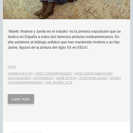
‘Wyeth: Andrew y Jamie en el estudio’ es la primera exposición que se
dedica en España a estos dos famosos pintores norteamericanos. En
ella asistimos al diálogo artístico que han mantenido Andrew y su hijo
Jamie, figuras de la pintura del siglo XX en EEUU.
ARTE
ANDREW WYETH
|
ARTE CONTEMPORANEO
|
ARTE NORTEAMERICANO
|
EXPOSICIONES
|
FOTOGRAFÍA
|
JAMIE WYETH
|
JOSÉPHINE DOUET
|
MUSEO
THYSSEN-BORNEMISZA
|
THE SECRET SITS
Leer más