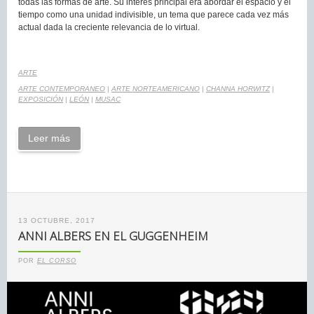
todas las formas de arte. Su interés principal era abordar el espacio y el
tiempo como una unidad indivisible, un tema que parece cada vez más
actual dada la creciente relevancia de lo virtual.
ARTE
ARTE CONTEMPORANEO
|
ARTE NORTEAMERICANO
|
CHANNA HORWITZ
|
EXPOSICIÓN
|
LEÓN
|
MUSAC
Leer más
13 OCTUBRE, 2017
ANNI ALBERS EN EL GUGGENHEIM
POR
EL CORSO