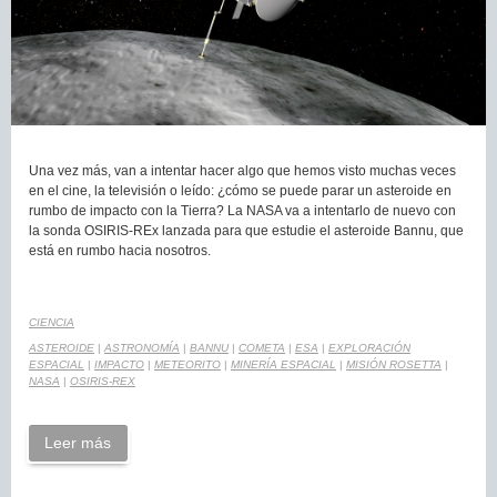
Una vez más, van a intentar hacer algo que hemos visto muchas veces
en el cine, la televisión o leído: ¿cómo se puede parar un asteroide en
rumbo de impacto con la Tierra? La NASA va a intentarlo de nuevo con
la sonda OSIRIS-REx lanzada para que estudie el asteroide Bannu, que
está en rumbo hacia nosotros.
CIENCIA
ASTEROIDE
|
ASTRONOMÍA
|
BANNU
|
COMETA
|
ESA
|
EXPLORACIÓN
ESPACIAL
|
IMPACTO
|
METEORITO
|
MINERÍA ESPACIAL
|
MISIÓN ROSETTA
|
NASA
|
OSIRIS-REX
Leer más