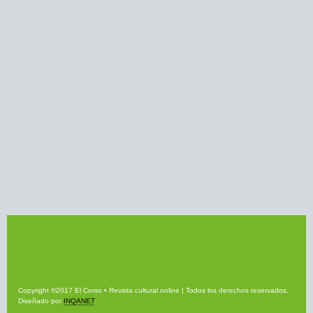
Copyright ©2017 El Corso • Revista cultural online | Todos los derechos reservados.
Diseñado por
INQANET
.