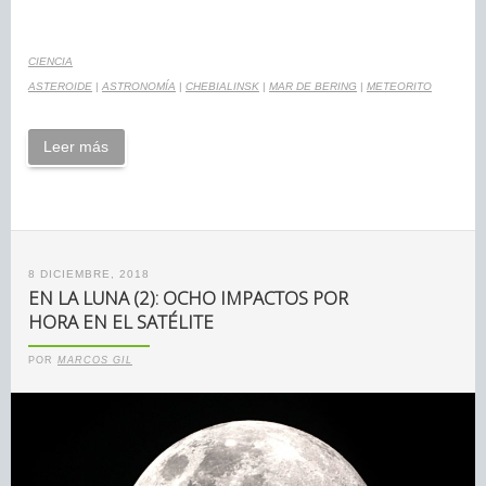
CIENCIA
ASTEROIDE
|
ASTRONOMÍA
|
CHEBIALINSK
|
MAR DE BERING
|
METEORITO
Leer más
8 DICIEMBRE, 2018
EN LA LUNA (2): OCHO IMPACTOS POR
HORA EN EL SATÉLITE
POR
MARCOS GIL