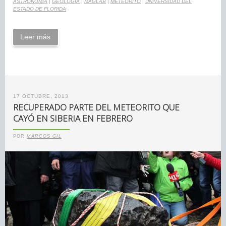
ASTRONOMÍA
|
GEOLOGÍA
|
MAGLAB
|
METEORITO
|
UNIVERSIDAD DEL
ESTADO DE FLORIDA
Leer más
17 OCTUBRE, 2013
RECUPERADO PARTE DEL METEORITO QUE
CAYÓ EN SIBERIA EN FEBRERO
POR
MARCOS GIL