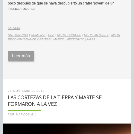
poco después de que se haya descubierto un cráter “joven” de un
impacto reciente.
CIENCIA
ASTRONOMÍA
|
COMETAS
|
ESA
|
MARS EXPRESS
|
MARS ODYSSEY
|
MARS
RECONNAISSANCE ORBITER
|
MARTE
|
METEORITO
|
NASA
Leer más
28 NOVIEMBRE, 2013
LAS CORTEZAS DE LA TIERRA Y MARTE SE
FORMARON A LA VEZ
POR
MARCOS GIL