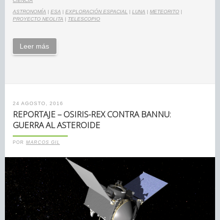
CIENCIA
ASTRONOMÍA
|
ESA
|
EXPLORACIÓN ESPACIAL
|
LUNA
|
METEORITO
|
PROYECTO NEOLITA
|
TELESCOPIO
Leer más
24 AGOSTO, 2016
REPORTAJE – OSIRIS-REX CONTRA BANNU:
GUERRA AL ASTEROIDE
POR
MARCOS GIL