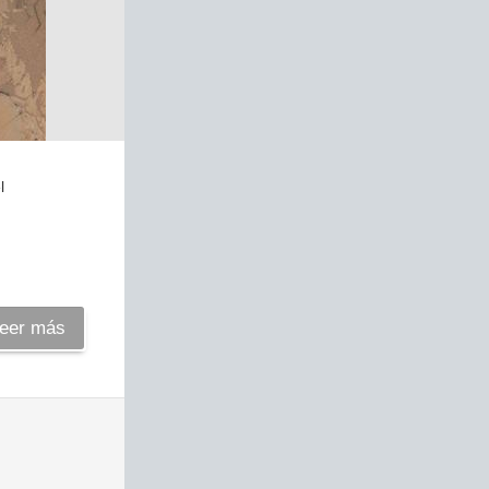
l
eer más