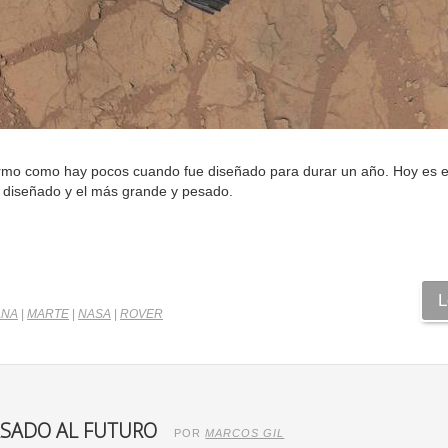
yermo como hay pocos cuando fue diseñado para durar un año. Hoy es e
 diseñado y el más grande y pesado.
L
ANA
|
MARTE
|
NASA
|
ROVER
PASADO AL FUTURO
POR
MARCOS GIL