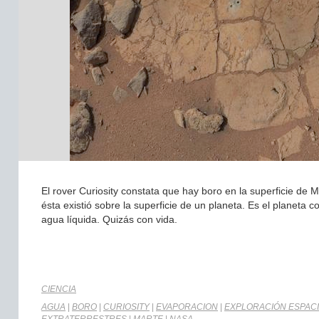
El rover Curiosity constata que hay boro en la superficie de
ésta existió sobre la superficie de un planeta. Es el planeta
agua líquida. Quizás con vida.
CIENCIA
AGUA
|
BORO
|
CURIOSITY
|
EVAPORACION
|
EXPLORACIÓN ESPAC