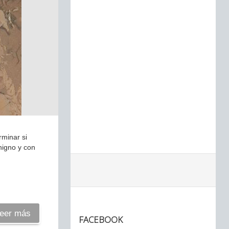
rminar si
nigno y con
eer más
FACEBOOK