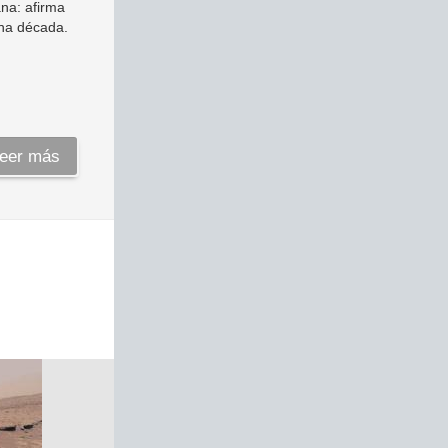
na: afirma
una década.
eer más