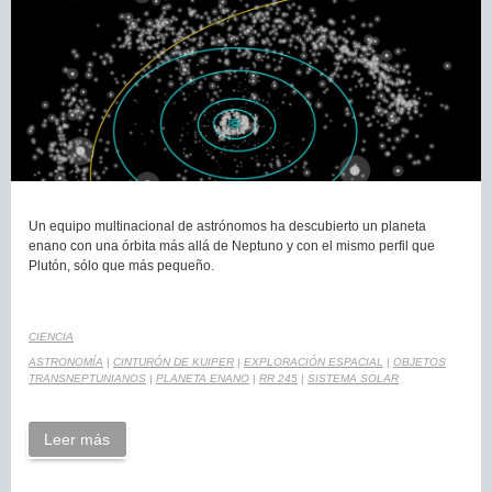
Un equipo multinacional de astrónomos ha descubierto un planeta
enano con una órbita más allá de Neptuno y con el mismo perfil que
Plutón, sólo que más pequeño.
CIENCIA
ASTRONOMÍA
|
CINTURÓN DE KUIPER
|
EXPLORACIÓN ESPACIAL
|
OBJETOS
TRANSNEPTUNIANOS
|
PLANETA ENANO
|
RR 245
|
SISTEMA SOLAR
Leer más