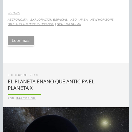
CIENCIA
ASTRONOMÍA
|
EXPLORACIÓN ESPACIAL
|
KBO
|
NASA
|
NEW HORIZONS
|
OBJETOS TRANSNEPTUNIANOS
|
SISTEMA SOLAR
Leer más
3 OCTUBRE, 2018
EL PLANETA ENANO QUE ANTICIPA EL
PLANETA X
POR
MARCOS GIL