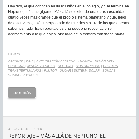
Hay dos, el que conocen hasta los niños en el colegio, y que termina en
Neptuno, el último gigante. Más allá se extiende una densa oscuridad
cuatro veces más grande que el propio sistema planetario y que, lejos
de estar vacío, está superpoblado de mundos sin luz de los que apenas
sabemos nada. Este reportaje es una pequeña recopilación y
acercamiento a lo que hay al otro lado de la frontera transneptuniana.
CIENCIA
CARONTE
|
ERIS
|
EXPLORACIÓN ESPACIAL
|
HAUMEA
|
MISIÓN NEW
HORIZONS
|
MISIÓN VOYAGER
|
NEPTUNO
|
NEW HORIZONS
|
OBJETOS
TRANSNEPTUNIANOS
|
PLUTÓN
|
QUOAR
|
SISTEMA SOLAR
|
SONDAS
|
SONDAS VOYAGER
Leer más
31 OCTUBRE, 2016
REPORTAJE – MÁS ALLÁ DE NEPTUNO: EL