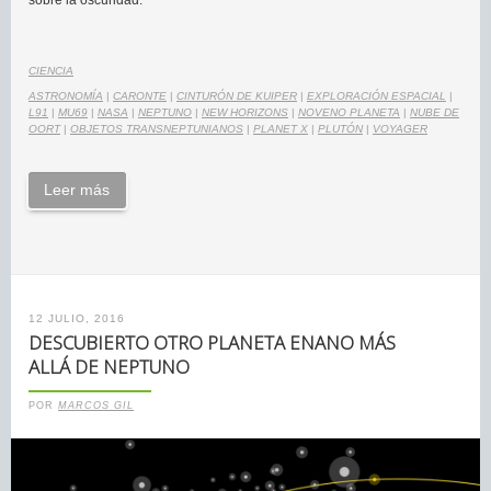
sobre la oscuridad.
CIENCIA
ASTRONOMÍA
|
CARONTE
|
CINTURÓN DE KUIPER
|
EXPLORACIÓN ESPACIAL
|
L91
|
MU69
|
NASA
|
NEPTUNO
|
NEW HORIZONS
|
NOVENO PLANETA
|
NUBE DE
OORT
|
OBJETOS TRANSNEPTUNIANOS
|
PLANET X
|
PLUTÓN
|
VOYAGER
Leer más
12 JULIO, 2016
DESCUBIERTO OTRO PLANETA ENANO MÁS
ALLÁ DE NEPTUNO
POR
MARCOS GIL