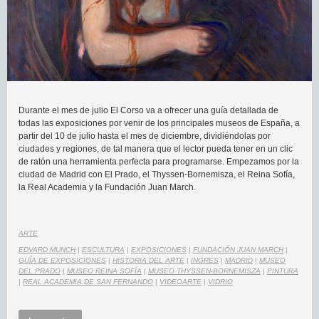
Durante el mes de julio El Corso va a ofrecer una guía detallada de
todas las exposiciones por venir de los principales museos de España, a
partir del 10 de julio hasta el mes de diciembre, dividiéndolas por
ciudades y regiones, de tal manera que el lector pueda tener en un clic
de ratón una herramienta perfecta para programarse. Empezamos por la
ciudad de Madrid con El Prado, el Thyssen-Bornemisza, el Reina Sofía,
la Real Academia y la Fundación Juan March.
ARTE
EDVARD MUNCH
|
ESCULTURA
|
EXPOSICIONES
|
FUNDACIÓN JUAN MARCH
|
GUÍA DE EXPOSICIONES
|
HISTORIA DEL ARTE
|
INGRES
|
MADRID
|
MUSEO
DEL PRADO
|
MUSEO REINA SOFÍA
|
MUSEO THYSSEN-BORNEMISZA
|
PINTURA
|
REAL ACADEMIA DE SAN FERNANDO
|
VIDEOARTE
|
VIDRIO