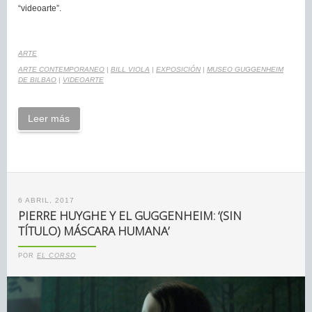
“videoarte”.
ARTE
ARTE CONTEMPORANEO
|
BILL VIOLA
|
EXPOSICIÓN
|
MUSEO GUGGENHEIM
DE BILBAO
|
VIDEOARTE
Leer más
6 ABRIL, 2017
PIERRE HUYGHE Y EL GUGGENHEIM: ‘(SIN
TÍTULO) MÁSCARA HUMANA’
POR
EL CORSO