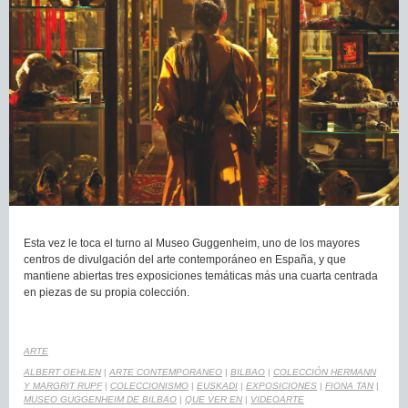
Esta vez le toca el turno al Museo Guggenheim, uno de los mayores
centros de divulgación del arte contemporáneo en España, y que
mantiene abiertas tres exposiciones temáticas más una cuarta centrada
en piezas de su propia colección.
ARTE
ALBERT OEHLEN
|
ARTE CONTEMPORANEO
|
BILBAO
|
COLECCIÓN HERMANN
Y MARGRIT RUPF
|
COLECCIONISMO
|
EUSKADI
|
EXPOSICIONES
|
FIONA TAN
|
MUSEO GUGGENHEIM DE BILBAO
|
QUE VER EN
|
VIDEOARTE