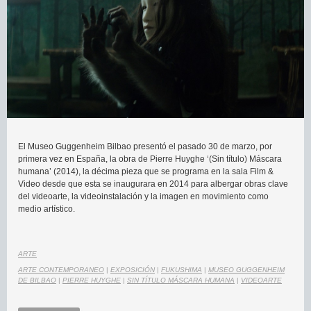
El Museo Guggenheim Bilbao presentó el pasado 30 de marzo, por
primera vez en España, la obra de Pierre Huyghe ‘(Sin título) Máscara
humana’ (2014), la décima pieza que se programa en la sala Film &
Video desde que esta se inaugurara en 2014 para albergar obras clave
del videoarte, la videoinstalación y la imagen en movimiento como
medio artístico.
ARTE
ARTE CONTEMPORANEO
|
EXPOSICIÓN
|
FUKUSHIMA
|
MUSEO GUGGENHEIM
DE BILBAO
|
PIERRE HUYGHE
|
SIN TÍTULO MÁSCARA HUMANA
|
VIDEOARTE