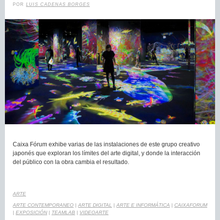
POR
LUIS CADENAS BORGES
Caixa Fórum exhibe varias de las instalaciones de este grupo creativo
japonés que exploran los límites del arte digital, y donde la interacción
del público con la obra cambia el resultado.
ARTE
ARTE CONTEMPORANEO
|
ARTE DIGITAL
|
ARTE E INFORMÁTICA
|
CAIXAFORUM
|
EXPOSICIÓN
|
TEAMLAB
|
VIDEOARTE