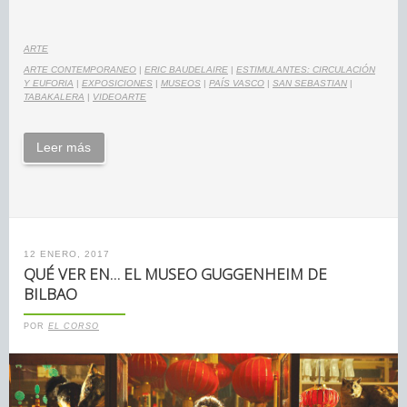
ARTE
ARTE CONTEMPORANEO
|
ERIC BAUDELAIRE
|
ESTIMULANTES: CIRCULACIÓN
Y EUFORIA
|
EXPOSICIONES
|
MUSEOS
|
PAÍS VASCO
|
SAN SEBASTIAN
|
TABAKALERA
|
VIDEOARTE
Leer más
12 ENERO, 2017
QUÉ VER EN… EL MUSEO GUGGENHEIM DE
BILBAO
POR
EL CORSO