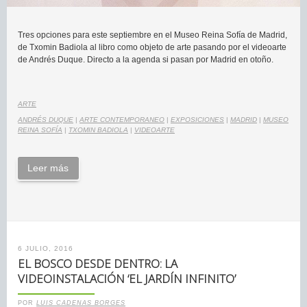
Tres opciones para este septiembre en el Museo Reina Sofía de Madrid,
de Txomin Badiola al libro como objeto de arte pasando por el videoarte
de Andrés Duque. Directo a la agenda si pasan por Madrid en otoño.
ARTE
ANDRÉS DUQUE
|
ARTE CONTEMPORANEO
|
EXPOSICIONES
|
MADRID
|
MUSEO
REINA SOFÍA
|
TXOMIN BADIOLA
|
VIDEOARTE
Leer más
6 JULIO, 2016
EL BOSCO DESDE DENTRO: LA
VIDEOINSTALACIÓN ‘EL JARDÍN INFINITO’
POR
LUIS CADENAS BORGES