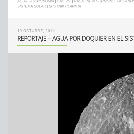
AGUA
|
ASTRONOMÍA
|
CASSINI
|
NASA
|
NEW HORIZONS
|
OCÉANO
SISTEMA SOLAR
|
SPUTNIK PLANITIA
19 OCTUBRE, 2014
REPORTAJE – AGUA POR DOQUIER EN EL SI