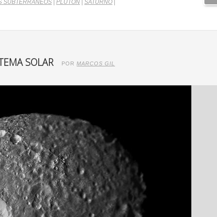
S SUBTERRÁNEOS
|
PLUTÓN
|
SATURNO
|
STEMA SOLAR
POR
MARCOS GIL