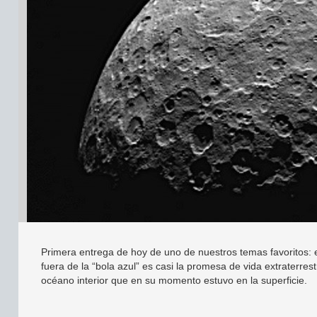
Primera entrega de hoy de uno de nuestros temas favoritos: el 
fuera de la “bola azul” es casi la promesa de vida extraterre
océano interior que en su momento estuvo en la superficie.