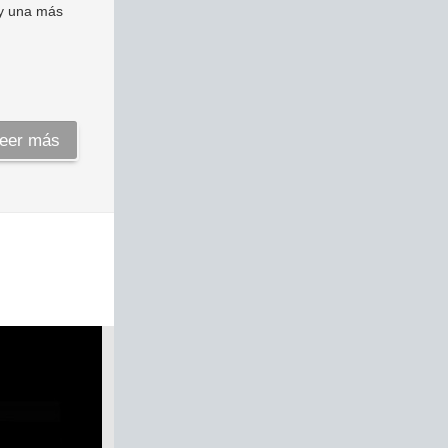
ay una más
eer más