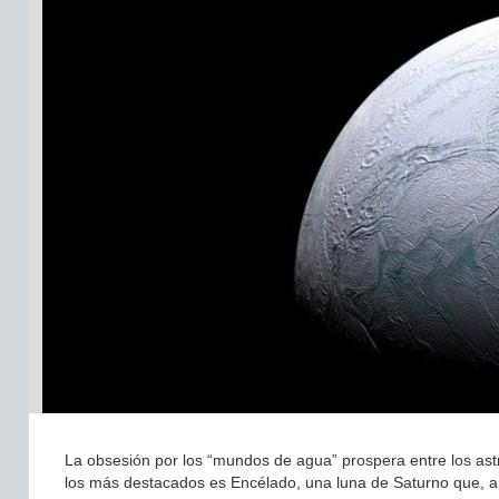
La obsesión por los “mundos de agua” prospera entre los ast
los más destacados es Encélado, una luna de Saturno que, ah