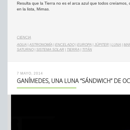
Resulta que la Tierra no es el arca azul que todos creíamos,
en la lista, Mimas.
CIENCIA
AGUA
|
ASTRONOMÍA
|
ENCELADO
|
EUROPA
|
JÚPITER
|
LUNA
|
MA
SATURNO
|
SISTEMA SOLAR
|
TIERRA
|
TITÁN
7 MAYO, 2014
GANÍMEDES, UNA LUNA “SÁNDWICH” DE OC