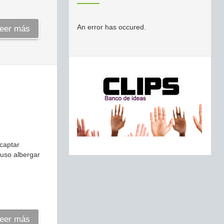
An error has occured.
eer más
 captar
luso albergar
eer más