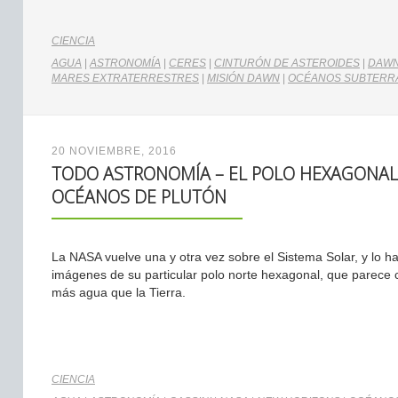
CIENCIA
AGUA
|
ASTRONOMÍA
|
CERES
|
CINTURÓN DE ASTEROIDES
|
DAW
MARES EXTRATERRESTRES
|
MISIÓN DAWN
|
OCÉANOS SUBTERR
20 NOVIEMBRE, 2016
TODO ASTRONOMÍA – EL POLO HEXAGONAL
OCÉANOS DE PLUTÓN
La NASA vuelve una y otra vez sobre el Sistema Solar, y lo h
imágenes de su particular polo norte hexagonal, que parece c
más agua que la Tierra.
CIENCIA