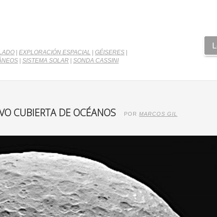
L
LADO
|
EXPLORACIÓN ESPACIAL
|
GÉISERES
|
ÁNEOS
|
SISTEMA SOLAR
|
SONDA CASSINI
UVO CUBIERTA DE OCÉANOS
POR
MARCOS GIL