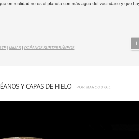
 que en realidad no es el planeta con más agua del vecindario y que h
L
RTE
|
MIMAS
|
OCÉANOS SUBTERRÁNEOS
|
ÉANOS Y CAPAS DE HIELO
POR
MARCOS GIL