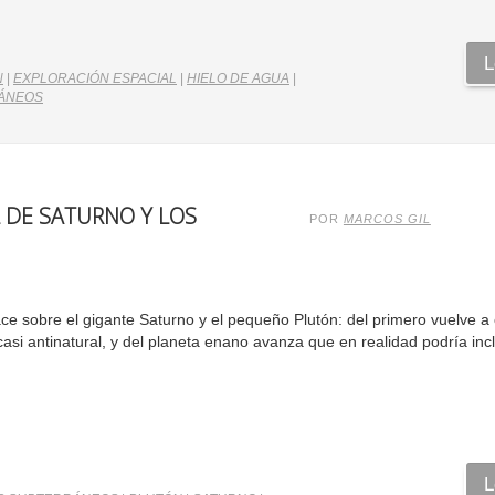
L
N
|
EXPLORACIÓN ESPACIAL
|
HIELO DE AGUA
|
ÁNEOS
 DE SATURNO Y LOS
POR
MARCOS GIL
ace sobre el gigante Saturno y el pequeño Plutón: del primero vuelve a
asi antinatural, y del planeta enano avanza que en realidad podría inc
L