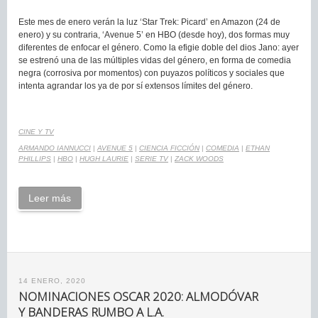
Este mes de enero verán la luz ‘Star Trek: Picard’ en Amazon (24 de
enero) y su contraria, ‘Avenue 5’ en HBO (desde hoy), dos formas muy
diferentes de enfocar el género. Como la efigie doble del dios Jano: ayer
se estrenó una de las múltiples vidas del género, en forma de comedia
negra (corrosiva por momentos) con puyazos políticos y sociales que
intenta agrandar los ya de por sí extensos límites del género.
CINE Y TV
ARMANDO IANNUCCI
|
AVENUE 5
|
CIENCIA FICCIÓN
|
COMEDIA
|
ETHAN
PHILLIPS
|
HBO
|
HUGH LAURIE
|
SERIE TV
|
ZACK WOODS
Leer más
14 ENERO, 2020
NOMINACIONES OSCAR 2020: ALMODÓVAR
Y BANDERAS RUMBO A L.A.