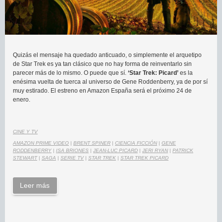
Quizás el mensaje ha quedado anticuado, o simplemente el arquetipo
de Star Trek es ya tan clásico que no hay forma de reinventarlo sin
parecer más de lo mismo. O puede que sí.
‘Star Trek: Picard’
es la
enésima vuelta de tuerca al universo de Gene Roddenberry, ya de por sí
muy estirado. El estreno en Amazon España será el próximo 24 de
enero.
CINE Y TV
AMAZON PRIME VIDEO
|
BRENT SPINER
|
CIENCIA FICCIÓN
|
GENE
RODDENBERRY
|
ISA BRIONES
|
JEAN-LUC PICARD
|
JERI RYAN
|
PATRICK
STEWART
|
SAGA
|
SERIE TV
|
STAR TREK
|
STAR TREK PICARD
Leer más