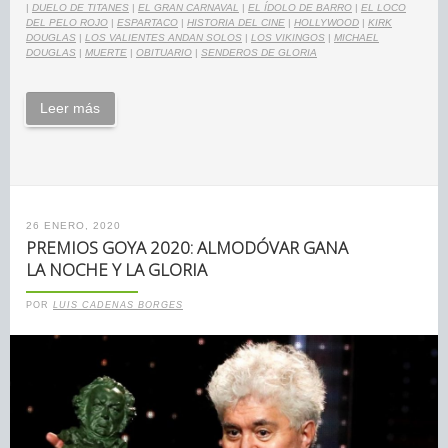
|
DUELO DE TITANES
|
EL GRAN CARNAVAL
|
EL ÍDOLO DE BARRO
|
EL LOCO
DEL PELO ROJO
|
ESPARTACO
|
HISTORIA DEL CINE
|
HOLLYWOOD
|
KIRK
DOUGLAS
|
LOS VALIENTES ANDAN SOLOS
|
LOS VIKINGOS
|
MICHAEL
DOUGLAS
|
MUERTE
|
OBITUARIO
|
SENDEROS DE GLORIA
Leer más
26 ENERO, 2020
PREMIOS GOYA 2020: ALMODÓVAR GANA
LA NOCHE Y LA GLORIA
POR
LUIS CADENAS BORGES