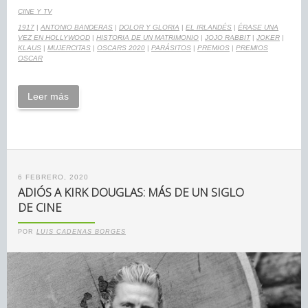
CINE Y TV
1917
|
ANTONIO BANDERAS
|
DOLOR Y GLORIA
|
EL IRLANDÉS
|
ÉRASE UNA
VEZ EN HOLLYWOOD
|
HISTORIA DE UN MATRIMONIO
|
JOJO RABBIT
|
JOKER
|
KLAUS
|
MUJERCITAS
|
OSCARS 2020
|
PARÁSITOS
|
PREMIOS
|
PREMIOS
OSCAR
Leer más
6 FEBRERO, 2020
ADIÓS A KIRK DOUGLAS: MÁS DE UN SIGLO
DE CINE
POR
LUIS CADENAS BORGES