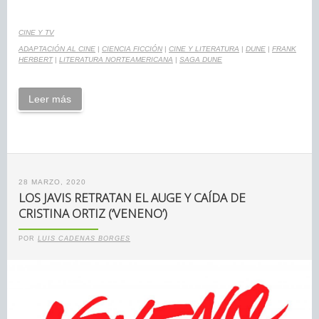
CINE Y TV
ADAPTACIÓN AL CINE
|
CIENCIA FICCIÓN
|
CINE Y LITERATURA
|
DUNE
|
FRANK
HERBERT
|
LITERATURA NORTEAMERICANA
|
SAGA DUNE
Leer más
28 MARZO, 2020
LOS JAVIS RETRATAN EL AUGE Y CAÍDA DE
CRISTINA ORTIZ (‘VENENO’)
POR
LUIS CADENAS BORGES