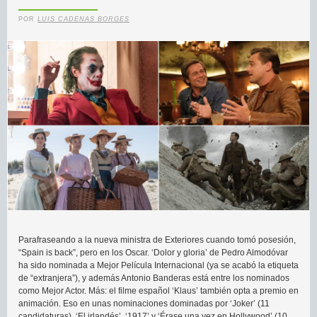
POR
LUIS CADENAS BORGES
Parafraseando a la nueva ministra de Exteriores cuando tomó posesión,
“Spain is back”, pero en los Oscar. ‘Dolor y gloria’ de Pedro Almodóvar
ha sido nominada a Mejor Película Internacional (ya se acabó la etiqueta
de “extranjera”), y además Antonio Banderas está entre los nominados
como Mejor Actor. Más: el filme español ‘Klaus’ también opta a premio en
animación. Eso en unas nominaciones dominadas por ‘Joker’ (11
candidaturas), ‘El irlandés’, ‘1917’ y ‘Érase una vez en Hollywood’ (10