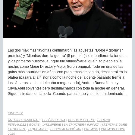
Las dos máximas favoritas confirmaron las apuestas: ‘Dolor y gloria’ (7
premios) y ‘Mientras dure la guerra’ (5 premios) se repartieron la fortuna
y los primeros puestos, aunque fue Almodóvar el que hizo pleno en la
noche, como Mejor Director y Mejor Guión original. Todo en una de las
galas más aburridas en años, con problemas de sonido, descontrol en la
platea (pasará a la historia como la noche de la gente pasando frente a
las cámaras camino del baño o regresando), Andreu Buenafuente y
Silvia Abril solventes pero deshilachados con toda la noche en general.
Siguen sin dar con la tecla. Cuando parece que ya lo tienen dominado…
CINE Y TV
ANTONIO BANDERAS
|
BELÉN CUESTA
|
DOLOR Y GLORIA
|
EDUARD
FERNÁNDEZ
|
GOYAS
|
INTEMPERIE
|
LA TRINCHERA INFINITA
|
MIENTRAS DURE
LA GUERRA
|
O QUE ARDE
|
PEDRO ALMODÓVAR
|
PREMIOS
|
PREMIOS GOYA
2020