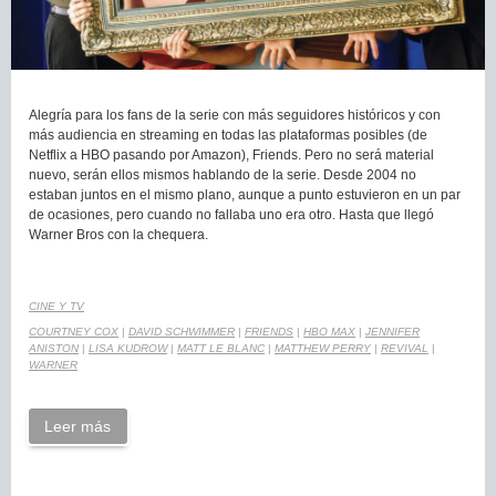
Alegría para los fans de la serie con más seguidores históricos y con
más audiencia en streaming en todas las plataformas posibles (de
Netflix a HBO pasando por Amazon), Friends. Pero no será material
nuevo, serán ellos mismos hablando de la serie. Desde 2004 no
estaban juntos en el mismo plano, aunque a punto estuvieron en un par
de ocasiones, pero cuando no fallaba uno era otro. Hasta que llegó
Warner Bros con la chequera.
CINE Y TV
COURTNEY COX
|
DAVID SCHWIMMER
|
FRIENDS
|
HBO MAX
|
JENNIFER
ANISTON
|
LISA KUDROW
|
MATT LE BLANC
|
MATTHEW PERRY
|
REVIVAL
|
WARNER
Leer más