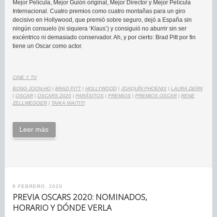
Mejor Película, Mejor Guión original, Mejor Director y Mejor Película
Internacional. Cuatro premios como cuatro montañas para un giro
decisivo en Hollywood, que premió sobre seguro, dejó a España sin
ningún consuelo (ni siquiera ‘Klaus’) y consiguió no aburrir sin ser
excéntrico ni demasiado conservador. Ah, y por cierto: Brad Pitt por fin
tiene un Oscar como actor.
CINE Y TV
BONG JOON-HO
|
BRAD PITT
|
HOLLYWOOD
|
JOAQUÍN PHOENIX
|
LAURA DERN
|
OSCAR
|
OSCARS 2020
|
PARÁSITOS
|
PREMIOS
|
PREMIOS OSCAR
|
RENE
ZELLWEGGER
|
TAIKA WAITITI
Leer más
8 FEBRERO, 2020
PREVIA OSCARS 2020: NOMINADOS,
HORARIO Y DÓNDE VERLA