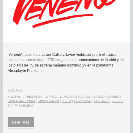
‘Veneno’, la serie de Javier Calvo y Javier Ambrossi sobre el trágico
icono de la comunidad LGTB surgida de las catacumbas de Madrid y de
los platós de TV, se estrena mañana domingo 29 en la plataforma
Atresplayer Premium.
CINE Y TV
AÑOS 90
|
ATRESMEDIA
|
DANIELA SANTIAGO
|
FICCIÓN
|
ISABELA TORRES
|
JAVIER AMBROSSI
|
JAVIER CALVO
|
JEDET
|
LA VENENO
|
LOS JAVIS
|
SERIES
TV
|
TV
|
VENENO
Leer más