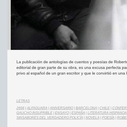
La publicación de antologías de cuentos y poesías de Robert
editorial de gran parte de su obra, es una excusa perfecta p
privo al español de un gran escritor y que le convirtió en una 
LETRAS
2666
|
ALFAGUARA
|
ANIVERSARIO
|
BARCELONA
|
CHILE
|
CONFER
GAUCHO INSUFRIBLE
|
ENSAYO
|
ESPAÑA
|
LITERATURA HISPANO
SINSABORES DEL VERDADERO POLICÍA
|
NOVELA
|
POESÍA
|
ROBE