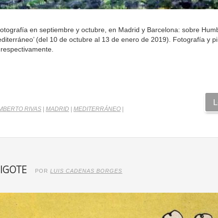
fotografía en septiembre y octubre, en Madrid y Barcelona: sobre Hum
iterráneo’ (del 10 de octubre al 13 de enero de 2019). Fotografía y pi
 respectivamente.
L
MBERTO RIVAS
|
MADRID
|
MEDITERRÁNEO
|
BIGOTE
POR
LUIS CADENAS BORGES