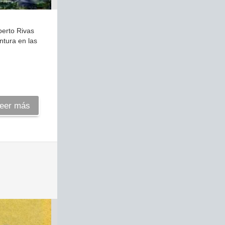
berto Rivas
ntura en las
eer más