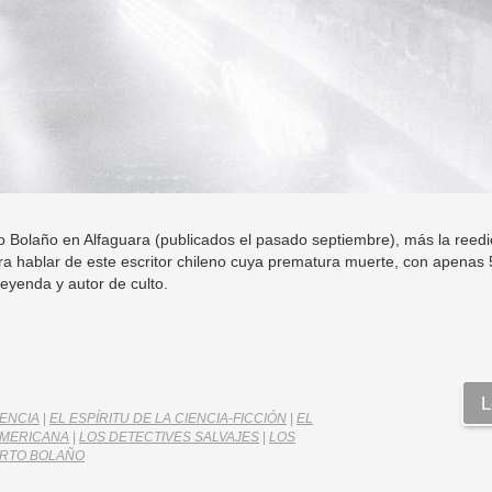
o Bolaño en Alfaguara (publicados el pasado septiembre), más la reedi
ara hablar de este escritor chileno cuya prematura muerte, con apenas
leyenda y autor de culto.
L
ENCIA
|
EL ESPÍRITU DE LA CIENCIA-FICCIÓN
|
EL
AMERICANA
|
LOS DETECTIVES SALVAJES
|
LOS
RTO BOLAÑO