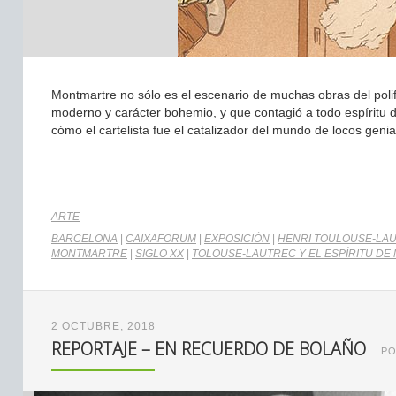
Montmartre no sólo es el escenario de muchas obras del polifac
moderno y carácter bohemio, y que contagió a todo espíritu d
cómo el cartelista fue el catalizador del mundo de locos geni
ARTE
BARCELONA
|
CAIXAFORUM
|
EXPOSICIÓN
|
HENRI TOULOUSE-LA
MONTMARTRE
|
SIGLO XX
|
TOLOUSE-LAUTREC Y EL ESPÍRITU D
2 OCTUBRE, 2018
REPORTAJE – EN RECUERDO DE BOLAÑO
P