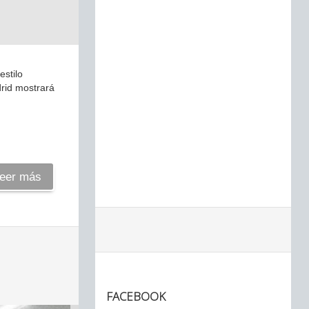
estilo
drid mostrará
eer más
FACEBOOK