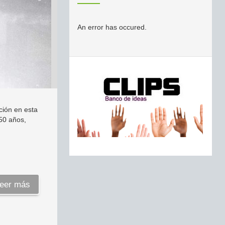
An error has occured.
ción en esta
 50 años,
eer más