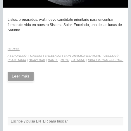
Listos, preparados, ¡ya!: nuevo candidato prioritario para encontrar
formas de vida en nuestro Sistema Solar: Encelado, una de las lunas de
Saturno.
CIENCIA
ASTRONOMÍA
|
CASSINI
|
ENCELADO
|
EXPLORACIÓN ESPACIAL
|
GEOLOGÍA
PLANETARIA
|
GRAVEDAD
|
MARTE
|
NASA
|
SATURNO
|
VIDA EXTRATERRESTRE
Leer más