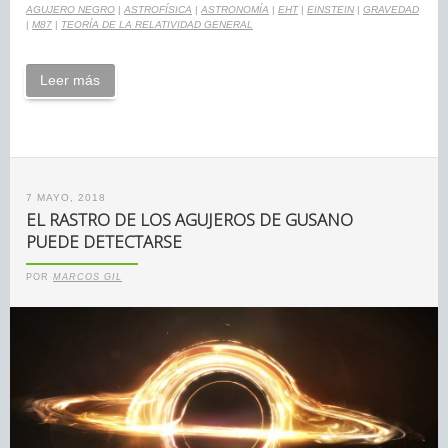
AGUJERO NEGRO
|
ASTROFÍSICA
|
ASTRONOMÍA
|
EHT
|
EINSTEIN
|
GRAVEDAD
|
M87
|
TEORÍA DE LA RELATIVIDAD GENERAL
Leer más
7 MAYO, 2018
EL RASTRO DE LOS AGUJEROS DE GUSANO
PUEDE DETECTARSE
POR
MARCOS GIL