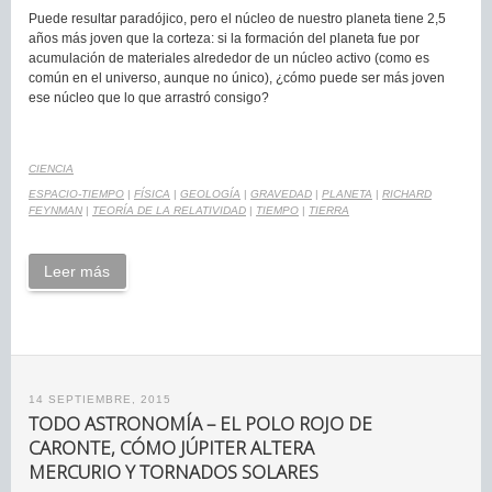
Puede resultar paradójico, pero el núcleo de nuestro planeta tiene 2,5
años más joven que la corteza: si la formación del planeta fue por
acumulación de materiales alrededor de un núcleo activo (como es
común en el universo, aunque no único), ¿cómo puede ser más joven
ese núcleo que lo que arrastró consigo?
CIENCIA
ESPACIO-TIEMPO
|
FÍSICA
|
GEOLOGÍA
|
GRAVEDAD
|
PLANETA
|
RICHARD
FEYNMAN
|
TEORÍA DE LA RELATIVIDAD
|
TIEMPO
|
TIERRA
Leer más
14 SEPTIEMBRE, 2015
TODO ASTRONOMÍA – EL POLO ROJO DE
CARONTE, CÓMO JÚPITER ALTERA
MERCURIO Y TORNADOS SOLARES