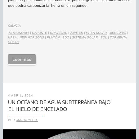
que podría carbonizar la Tierra en un segundo.
CIENCIA
ASTRONOMÍA
|
CARONTE
|
GRAVEDAD
|
JÚPITER
|
MASA SOLAR
|
MERCURIO
|
NASA
|
NEW HORIZONS
|
PLUTÓN
|
SDO
|
SISTEMA SOLAR
|
SOL
|
TORMENTA
SOLAR
Leer más
4 ABRIL, 2014
UN OCÉANO DE AGUA SUBTERRÁNEA BAJO
EL HIELO DE ENCELADO
POR
MARCOS GIL