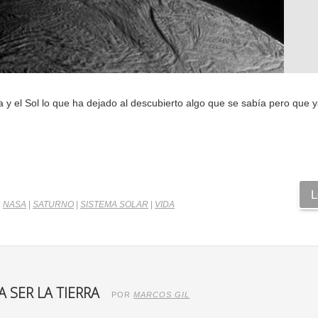
y el Sol lo que ha dejado al descubierto algo que se sabía pero que 
L
|
NASA
|
SATURNO
|
SISTEMA SOLAR
|
VIDA
 SER LA TIERRA
POR
MARCOS GIL