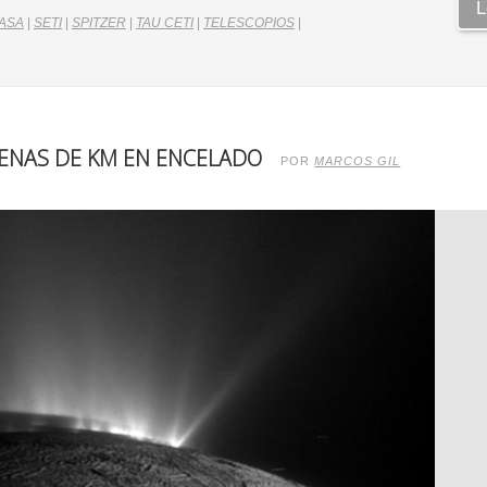
L
ASA
|
SETI
|
SPITZER
|
TAU CETI
|
TELESCOPIOS
|
ENAS DE KM EN ENCELADO
POR
MARCOS GIL