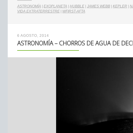
ASTRONOMÍA
|
EXOPLANETA
|
HUBBLE
|
JAMES WEBB
|
KEPLER
|
N
VIDA EXTRATERRESTRE
|
WFIRST-AFTA
6 AGOSTO, 2014
ASTRONOMÍA – CHORROS DE AGUA DE DEC