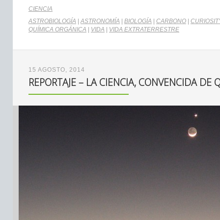
CIENCIA
ASTROBIOLOGÍA
|
ASTRONOMÍA
|
BIOLOGÍA
|
CARBONO
|
CURIOSIT
QUÍMICA ORGÁNICA
|
VIDA
|
VIDA EXTRATERRESTRE
15 AGOSTO, 2014
REPORTAJE – LA CIENCIA, CONVENCIDA DE 