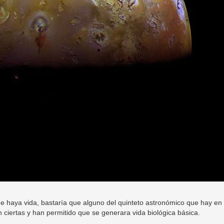
e haya vida, bastaría que alguno del quinteto astronómico que hay en
 ciertas y han permitido que se generara vida biológica básica.