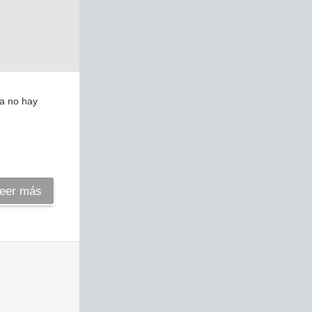
ya no hay
eer más