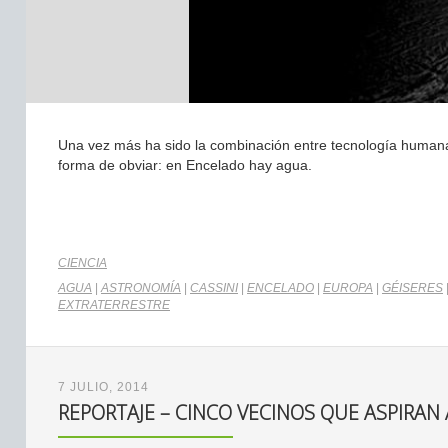
Una vez más ha sido la combinación entre tecnología humana 
forma de obviar: en Encelado hay agua.
CIENCIA
AGUA
|
ASTRONOMÍA
|
CASSINI
|
ENCELADO
|
EUROPA
|
GÉISERES
EXTRATERRESTRE
7 JULIO, 2014
REPORTAJE – CINCO VECINOS QUE ASPIRAN A