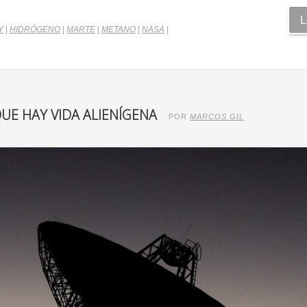
L
Y
|
HIDRÓGENO
|
MARTE
|
METANO
|
NASA
|
QUE HAY VIDA ALIENÍGENA
POR
MARCOS GIL