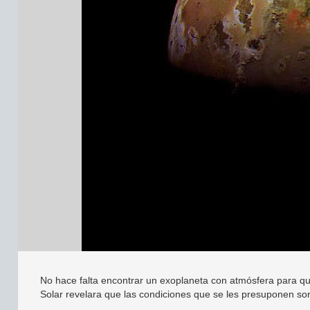
No hace falta encontrar un exoplaneta con atmósfera para qu
Solar revelara que las condiciones que se les presuponen son